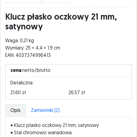
Klucz płasko oczkowy 21 mm,
satynowy
Waga: 0,21 kg
Wymiary: 25
4,4
1,9 cm
EAN: 4037374996413
cena
netto/brutto
Detaliczna:
21,60 zł
26,57 zł
Opis
Zamienniki (2)
• Klucz płasko oczkowy 21 mm, satynowy
• Stal chromowo wanadowa,