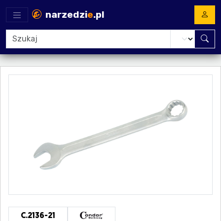
narzedzi
e
.pl
C.2136-21