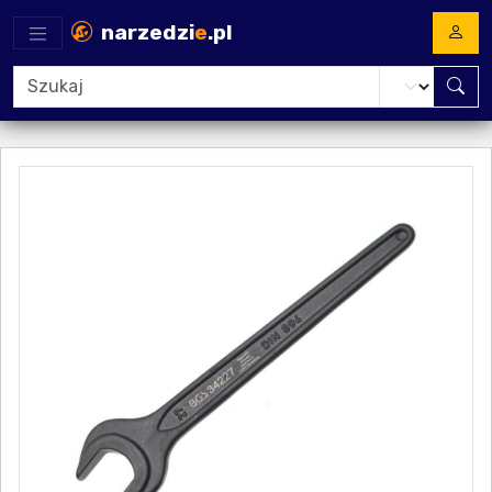
narzedzi
e
.pl