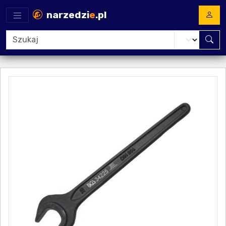
narzedzi
e
.pl