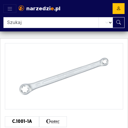
narzedzi
e
.pl
C.1001-1A