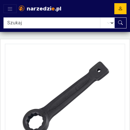
narzedzi
e
.pl