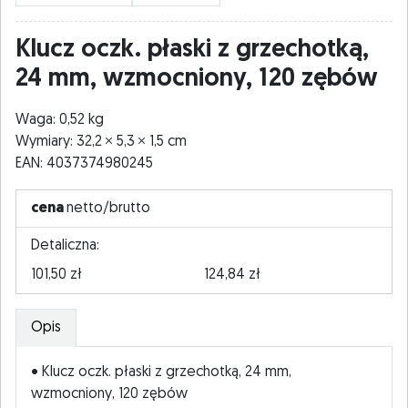
Klucz oczk. płaski z grzechotką,
24 mm, wzmocniony, 120 zębów
Waga: 0,52 kg
Wymiary: 32,2
5,3
1,5 cm
EAN: 4037374980245
cena
netto/brutto
Detaliczna:
101,50 zł
124,84 zł
Opis
• Klucz oczk. płaski z grzechotką, 24 mm,
wzmocniony, 120 zębów