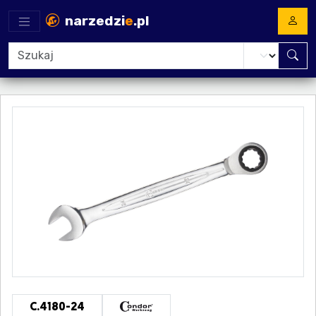
narzedzi
e
.pl
C.4180-24