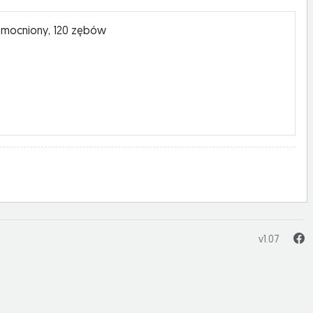
wzmocniony, 120 zębów
v1.07