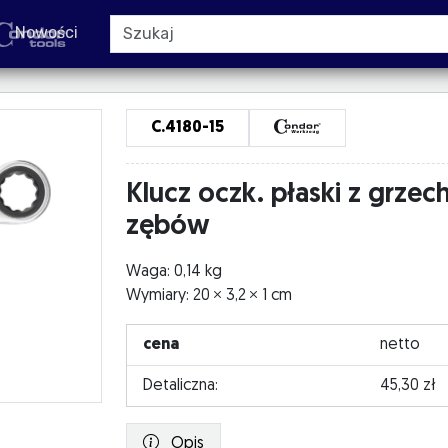
Nowości
C.4180-15
Klucz oczk. płaski z grze
zębów
Waga: 0,14 kg
Wymiary: 20
3,2
1 cm
cena
netto
Detaliczna:
45,30 zł
Opis