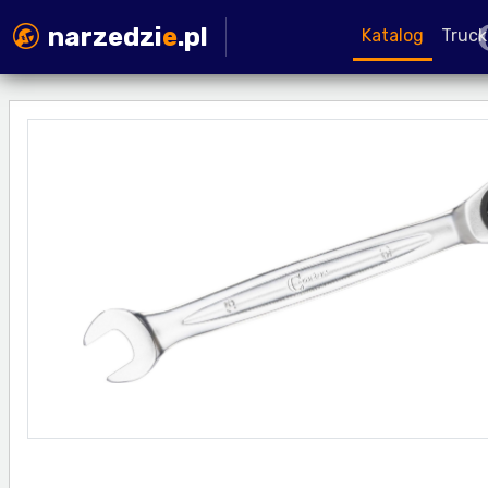
narzedzi
e
.pl
Katalog
Truck