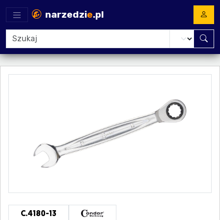
narzedzi
e
.pl
C.4180-13