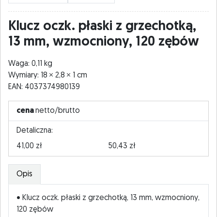
Klucz oczk. płaski z grzechotką,
13 mm, wzmocniony, 120 zębów
Waga: 0,11 kg
Wymiary: 18
2,8
1 cm
EAN: 4037374980139
cena
netto/brutto
Detaliczna:
41,00 zł
50,43 zł
Opis
• Klucz oczk. płaski z grzechotką, 13 mm, wzmocniony,
120 zębów