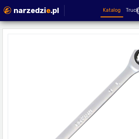
narzedzi
e
.pl
Katalog
Truck