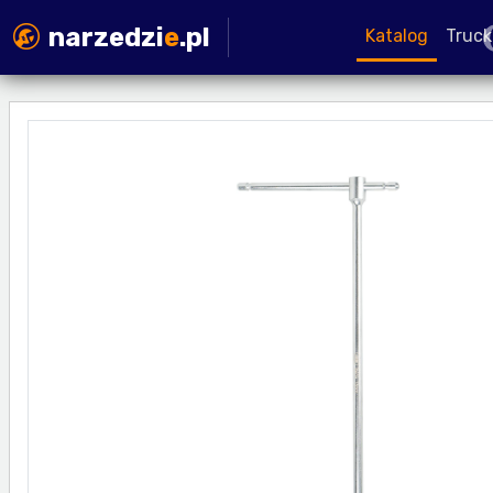
narzedzi
e
.pl
Katalog
Truck