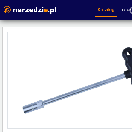
narzedzi
e
.pl
Katalog
Truck