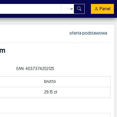
Panel
oferta podstawowa
mm
EAN: 4037374202125
brutto
29,15 zł