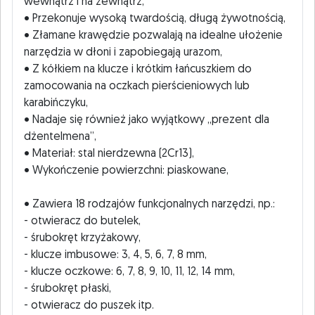
wewnątrz i na zewnątrz,
• Przekonuje wysoką twardością, długą żywotnością,
• Złamane krawędzie pozwalają na idealne ułożenie
narzędzia w dłoni i zapobiegają urazom,
• Z kółkiem na klucze i krótkim łańcuszkiem do
zamocowania na oczkach pierścieniowych lub
karabińczyku,
• Nadaje się również jako wyjątkowy „prezent dla
dżentelmena”,
• Materiał: stal nierdzewna (2Cr13),
• Wykończenie powierzchni: piaskowane,
• Zawiera 18 rodzajów funkcjonalnych narzędzi, np.:
- otwieracz do butelek,
- śrubokręt krzyżakowy,
- klucze imbusowe: 3, 4, 5, 6, 7, 8 mm,
- klucze oczkowe: 6, 7, 8, 9, 10, 11, 12, 14 mm,
- śrubokręt płaski,
- otwieracz do puszek itp.