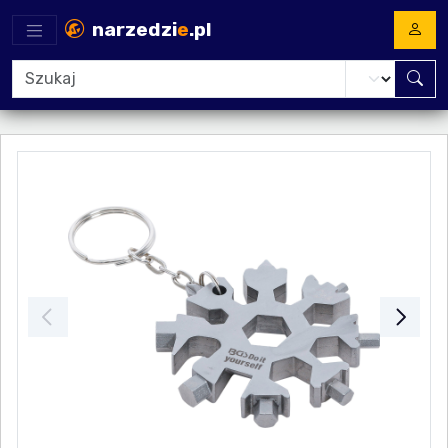
narzedzi
e
.pl