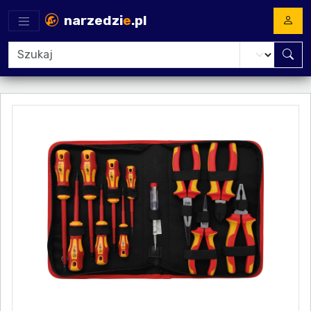
narzedzi
e
.pl