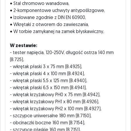
• Stal chromowo wanadowa,
• 2-komponentowe uchwyty antypoślizgowe,
• Izolowane zgodnie z DIN EN 60900,
• Wkrętaki z otworem do zawieszania,
• W torbie zamykanej na zamek błyskawiczny,
W zestawie:
- tester napięcia, 120-250V, długość ostrza 140 mm
(B.725),
- wkrętak płaski 3 x 75 mm (B.4925),
- wkrętak płaski 4 x 100 mm (B.4924),
- wkrętak płaski 5,5 x 125 mm (B.4940),
- wkrętak płaski 6,5 x 150 mm (B.4941),
- wkrętak krzyżakowy PH0 x 75 mm (B.4942),
- wkrętak krzyżakowy PH1 x 80 mm (B.4926),
- wkrętak krzyżakowy PH2 x 100 mm (B.4927),
- szczypce uniwersalne 180 mm (B.7150),
- obcinaczki boczne 160 mm (B.7154),
- szczypce płaskie 160 mm (B.7151),