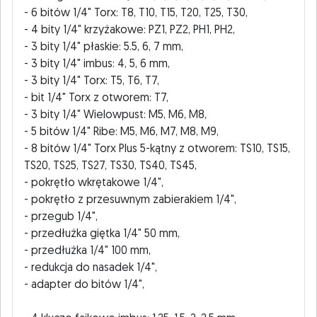
- 6 bitów 1/4" Torx: T8, T10, T15, T20, T25, T30,
- 4 bity 1/4" krzyżakowe: PZ1, PZ2, PH1, PH2,
- 3 bity 1/4" płaskie: 5.5, 6, 7 mm,
- 3 bity 1/4" imbus: 4, 5, 6 mm,
- 3 bity 1/4" Torx: T5, T6, T7,
- bit 1/4" Torx z otworem: T7,
- 3 bity 1/4" Wielowpust: M5, M6, M8,
- 5 bitów 1/4" Ribe: M5, M6, M7, M8, M9,
- 8 bitów 1/4" Torx Plus 5-kątny z otworem: TS10, TS15,
TS20, TS25, TS27, TS30, TS40, TS45,
- pokrętło wkrętakowe 1/4",
- pokrętło z przesuwnym zabierakiem 1/4",
- przegub 1/4",
- przedłużka giętka 1/4" 50 mm,
- przedłużka 1/4" 100 mm,
- redukcja do nasadek 1/4",
- adapter do bitów 1/4",