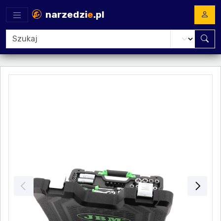
narzedzi
e
.pl