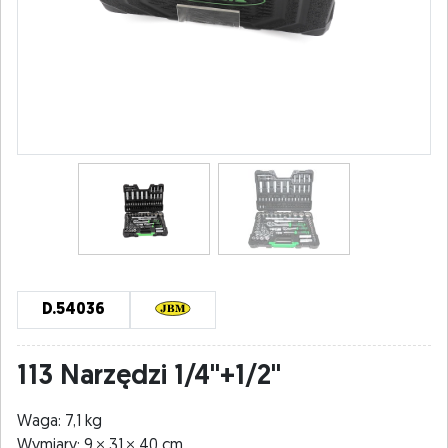
D.54036
113 Narzędzi 1/4"+1/2"
Waga: 7,1 kg
Wymiary: 9
31
40 cm