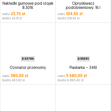
Nakładki gumowe pod stojak
Opryskiwacz
B.3016
podciśnieniowy, 16 l
23,70 zł
104,50 zł
netto
netto
brutto 29,15 zł
brutto 128,54 zł
D.53786
D.55091
Ozonator przenośny
Piaskarka – 346l
380,00 zł
5 580,00 zł
netto
netto
brutto 467,40 zł
brutto 6 863,40 zł