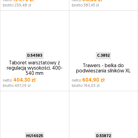
194,70 zł
315,00 zł
netto
netto
brutto 239,48 zł
brutto 387,45 zł
D.54583
C.3852
Taboret warsztatowy z
Trawers - belka do
regulacją wysokości, 400-
podwieszania silników XL
540 mm
404,30 zł
604,90 zł
netto
netto
brutto 497,29 zł
brutto 744,03 zł
HU14025
D.53872