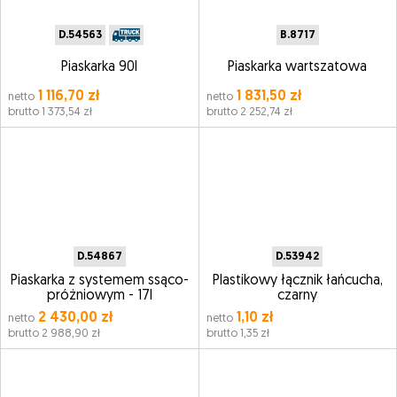
D.54563
B.8717
Piaskarka 90l
Piaskarka wartszatowa
1 116,70 zł
1 831,50 zł
netto
netto
brutto 1 373,54 zł
brutto 2 252,74 zł
D.54867
D.53942
Piaskarka z systemem ssąco-
Plastikowy łącznik łańcucha,
próżniowym - 17l
czarny
2 430,00 zł
1,10 zł
netto
netto
brutto 2 988,90 zł
brutto 1,35 zł