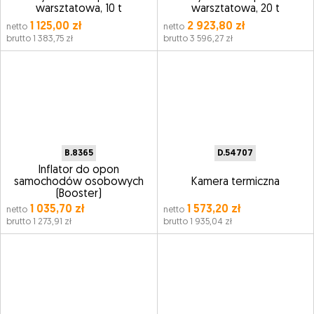
warsztatowa, 10 t
warsztatowa, 20 t
1 125,00 zł
2 923,80 zł
netto
netto
brutto 1 383,75 zł
brutto 3 596,27 zł
B.8365
D.54707
Inflator do opon
samochodów osobowych
Kamera termiczna
(Booster)
1 035,70 zł
1 573,20 zł
netto
netto
brutto 1 273,91 zł
brutto 1 935,04 zł