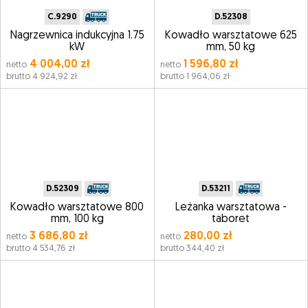
C.9290
D.52308
Nagrzewnica indukcyjna 1.75
Kowadło warsztatowe 625
kW
mm, 50 kg
4 004,00 zł
1 596,80 zł
netto
netto
brutto 4 924,92 zł
brutto 1 964,06 zł
D.52309
D.53211
Kowadło warsztatowe 800
Leżanka warsztatowa -
mm, 100 kg
taboret
3 686,80 zł
280,00 zł
netto
netto
brutto 4 534,76 zł
brutto 344,40 zł