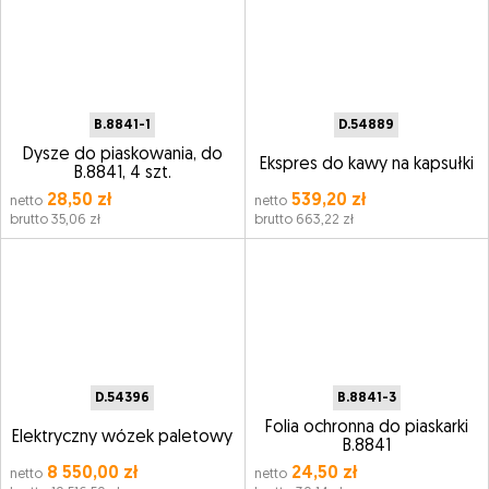
B.8841-1
D.54889
Dysze do piaskowania, do
Ekspres do kawy na kapsułki
B.8841, 4 szt.
28,50 zł
539,20 zł
netto
netto
brutto 35,06 zł
brutto 663,22 zł
D.54396
B.8841-3
Folia ochronna do piaskarki
Elektryczny wózek paletowy
B.8841
8 550,00 zł
24,50 zł
netto
netto