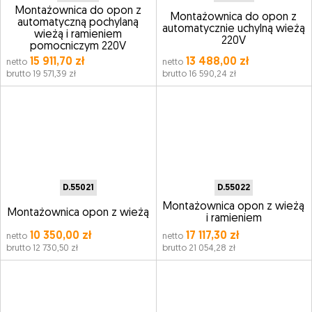
Montażownica do opon z
Montażownica do opon z
automatyczną pochylaną
automatycznie uchylną wieżą
wieżą i ramieniem
220V
pomocniczym 220V
15 911,70 zł
13 488,00 zł
netto
netto
brutto 19 571,39 zł
brutto 16 590,24 zł
D.55021
D.55022
Montażownica opon z wieżą
Montażownica opon z wieżą
i ramieniem
10 350,00 zł
17 117,30 zł
netto
netto
brutto 12 730,50 zł
brutto 21 054,28 zł