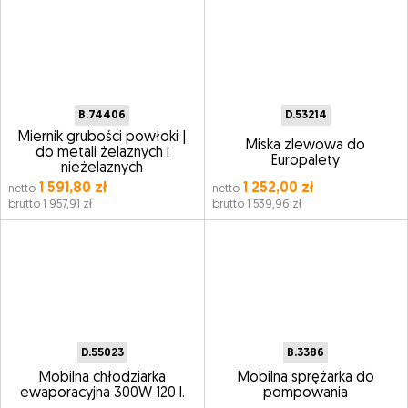
B.74406
D.53214
Miernik grubości powłoki |
Miska zlewowa do
do metali żelaznych i
Europalety
nieżelaznych
1 591,80 zł
1 252,00 zł
netto
netto
brutto 1 957,91 zł
brutto 1 539,96 zł
D.55023
B.3386
Mobilna chłodziarka
Mobilna sprężarka do
ewaporacyjna 300W 120 l.
pompowania