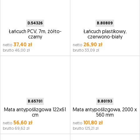
D.54326
B.80809
Łańcuch PCV, 7m, żółto-
Łańcuch plastikowy,
czarny
czerwono-biały
37,40 zł
26,90 zł
netto
netto
brutto 46,00 zł
brutto 33,09 zł
B.65701
B.80193
Mata antypoślizgowa 122x61
Mata antypoślizgowa, 2000 x
cm
560 mm
56,60 zł
101,80 zł
netto
netto
brutto 69,62 zł
brutto 125,21 zł