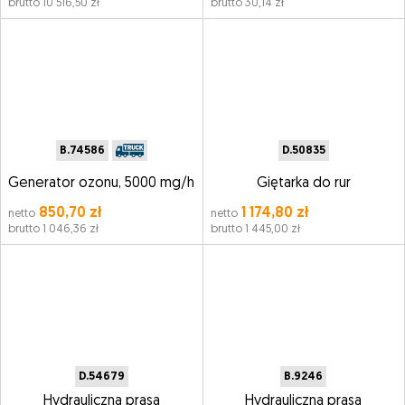
brutto 10 516,50 zł
brutto 30,14 zł
B.74586
D.50835
Generator ozonu, 5000 mg/h
Giętarka do rur
850,70 zł
1 174,80 zł
netto
netto
brutto 1 046,36 zł
brutto 1 445,00 zł
D.54679
B.9246
Hydrauliczna prasa
Hydrauliczna prasa