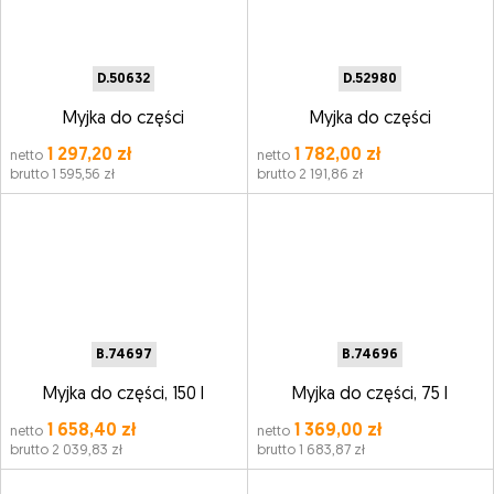
D.50632
D.52980
Myjka do części
Myjka do części
1 297,20 zł
1 782,00 zł
netto
netto
brutto 1 595,56 zł
brutto 2 191,86 zł
B.74697
B.74696
Myjka do części, 150 l
Myjka do części, 75 l
1 658,40 zł
1 369,00 zł
netto
netto
brutto 2 039,83 zł
brutto 1 683,87 zł