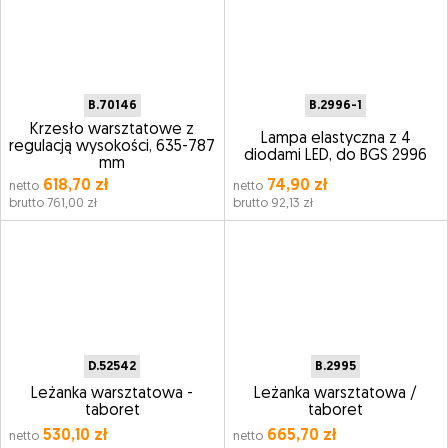
B.70146
B.2996-1
Krzesło warsztatowe z
Lampa elastyczna z 4
regulacją wysokości, 635-787
diodami LED, do BGS 2996
mm
618,70 zł
74,90 zł
netto
netto
brutto 761,00 zł
brutto 92,13 zł
D.52542
B.2995
Leżanka warsztatowa -
Leżanka warsztatowa /
taboret
taboret
530,10 zł
665,70 zł
netto
netto