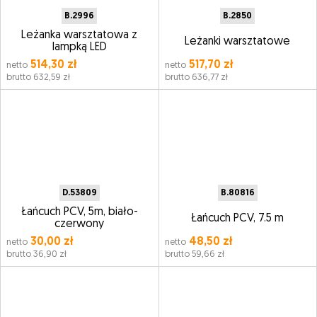
B.2996
B.2850
Leżanka warsztatowa z
Leżanki warsztatowe
lampką LED
514,30 zł
517,70 zł
netto
netto
brutto 632,59 zł
brutto 636,77 zł
D.53809
B.80816
Łańcuch PCV, 5m, biało-
Łańcuch PCV, 7.5 m
czerwony
30,00 zł
48,50 zł
netto
netto
brutto 36,90 zł
brutto 59,66 zł