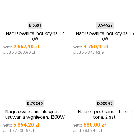
B.3391
D.54522
Nagrzewnica indukcyjna 1.2
Nagrzewnica indukcyjna 1.5
kW
kW
2 657,40 zł
4 750,10 zł
netto
netto
brutto 3 268,60 zł
brutto 5 842,62 zł
B.70245
D.52845
Nagrzewnica indukcyjna do
Najazd pod samochód, 1
usuwania wgnieceń, 1200W
tona, 2 szt.
5 854,20 zł
680,00 zł
netto
netto
brutto 7 200,67 zł
brutto 836,40 zł