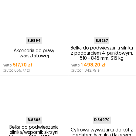
B.9894
B.9237
Belka do podwieszania silnika
Akcesoria do prasy
z podparciem 4-punktowym,
warsztatowej
510 - 845 mm, 315 kg
517,70 zł
1 498,20 zł
netto
netto
brutto 636,77 zł
brutto 1 842,79 zł
B.8606
D.54970
Belka do podwieszania
Cyfrowa wyważarka do kół z
silnika/wspornik skrzyni
pedałem hamulca i laserem