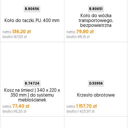
B.80656
B.80651
Koło do wózka
Koło do taczki, PU, 400 mm
transportowego,
bezpowietrzna
136,20 zł
79,80 zł
netto
netto
brutto 167,53 zł
brutto 98,15 zł
B.74724
D.53956
Kosz na śmieci | 340 x 220 x
350 mm | do systemu
Krzesło obrotowe
meblościanek
77,40 zł
1 157,70 zł
netto
netto
brutto 95,20 zł
brutto 1 423,97 zł