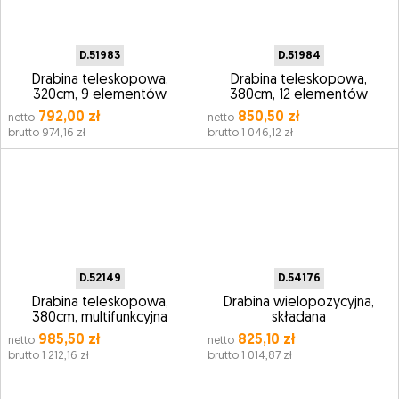
D.51983
D.51984
Drabina teleskopowa,
Drabina teleskopowa,
320cm, 9 elementów
380cm, 12 elementów
792,00 zł
850,50 zł
netto
netto
brutto 974,16 zł
brutto 1 046,12 zł
D.52149
D.54176
Drabina teleskopowa,
Drabina wielopozycyjna,
380cm, multifunkcyjna
składana
985,50 zł
825,10 zł
netto
netto
brutto 1 212,16 zł
brutto 1 014,87 zł