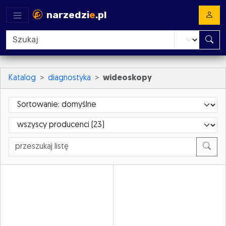
narzedzi
e
.pl
Katalog
diagnostyka
wideoskopy
Sortowanie
ProducerId