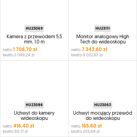
HU23069
HU23111
Kamera z przewodem 5.5
Monitor analogowy High
mm, 1.0 m
Tech do wideoskopu
1 706,70 zł
7 343,60 zł
netto
netto
brutto 2 099,24 zł
brutto 9 032,63 zł
HU23086
HU23063
Uchwyt do kamery
Uchwyt mocujący przewód
wideoskopu
do wideoskopu
416,40 zł
165,60 zł
netto
netto
brutto 512,17 zł
brutto 203,69 zł