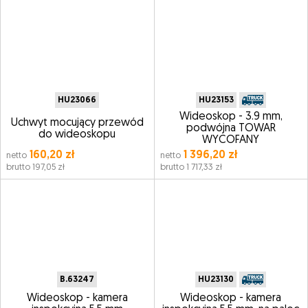
HU23066
HU23153
Wideoskop - 3.9 mm,
Uchwyt mocujący przewód
podwójna TOWAR
do wideoskopu
WYCOFANY
160,20 zł
1 396,20 zł
netto
netto
brutto 197,05 zł
brutto 1 717,33 zł
B.63247
HU23130
Wideoskop - kamera
Wideoskop - kamera