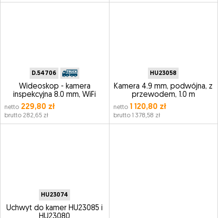
D.54706
HU23058
Wideoskop - kamera
Kamera 4.9 mm, podwójna, z
inspekcyjna 8.0 mm, WiFi
przewodem, 1.0 m
229,80 zł
1 120,80 zł
netto
netto
brutto 282,65 zł
brutto 1 378,58 zł
HU23074
Uchwyt do kamer HU23085 i
HU23080