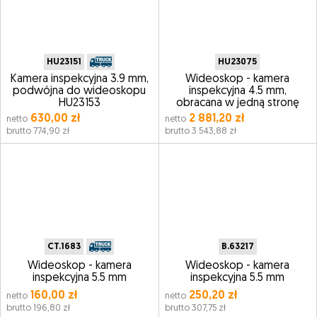
HU23151
HU23075
Kamera inspekcyjna 3.9 mm,
Wideoskop - kamera
podwójna do wideoskopu
inspekcyjna 4.5 mm,
HU23153
obracana w jedną stronę
630,00 zł
2 881,20 zł
netto
netto
brutto 774,90 zł
brutto 3 543,88 zł
CT.1683
B.63217
Wideoskop - kamera
Wideoskop - kamera
inspekcyjna 5.5 mm
inspekcyjna 5.5 mm
160,00 zł
250,20 zł
netto
netto
brutto 196,80 zł
brutto 307,75 zł