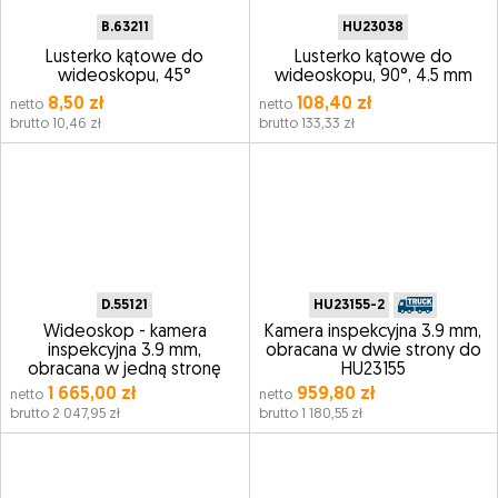
B.63211
HU23038
Lusterko kątowe do
Lusterko kątowe do
wideoskopu, 45°
wideoskopu, 90°, 4.5 mm
8,50 zł
108,40 zł
netto
netto
brutto 10,46 zł
brutto 133,33 zł
D.55121
HU23155-2
Wideoskop - kamera
Kamera inspekcyjna 3.9 mm,
inspekcyjna 3.9 mm,
obracana w dwie strony do
obracana w jedną stronę
HU23155
1 665,00 zł
959,80 zł
netto
netto
brutto 2 047,95 zł
brutto 1 180,55 zł