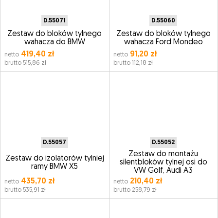
D.55071
D.55060
Zestaw do bloków tylnego
Zestaw do bloków tylnego
wahacza do BMW
wahacza Ford Mondeo
419,40 zł
91,20 zł
netto
netto
brutto 515,86 zł
brutto 112,18 zł
D.55057
D.55052
Zestaw do montażu
Zestaw do izolatorów tylniej
silentbloków tylnej osi do
ramy BMW X5
VW Golf, Audi A3
435,70 zł
210,40 zł
netto
netto
brutto 535,91 zł
brutto 258,79 zł