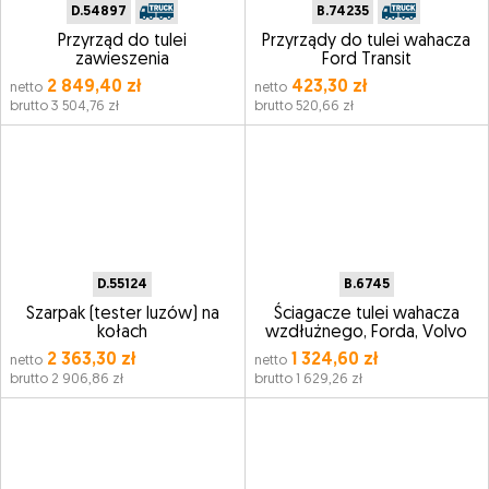
D.54897
B.74235
Przyrząd do tulei
Przyrządy do tulei wahacza
zawieszenia
Ford Transit
2 849,40 zł
423,30 zł
netto
netto
brutto 3 504,76 zł
brutto 520,66 zł
D.55124
B.6745
Szarpak (tester luzów) na
Ściagacze tulei wahacza
kołach
wzdłużnego, Forda, Volvo
2 363,30 zł
1 324,60 zł
netto
netto
brutto 2 906,86 zł
brutto 1 629,26 zł