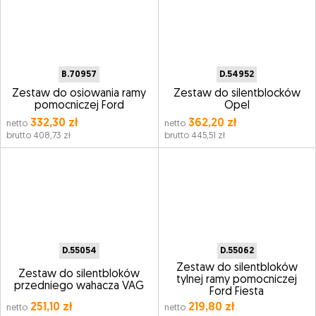
B.70957
D.54952
Zestaw do osiowania ramy
Zestaw do silentblocków
pomocniczej Ford
Opel
332,30 zł
362,20 zł
netto
netto
brutto 408,73 zł
brutto 445,51 zł
D.55054
D.55062
Zestaw do silentbloków
Zestaw do silentbloków
tylnej ramy pomocniczej
przedniego wahacza VAG
Ford Fiesta
251,10 zł
219,80 zł
netto
netto