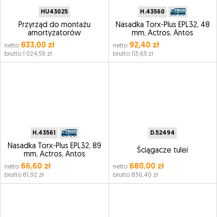
HU43025
H.43560
Przyrząd do montażu
Nasadka Torx-Plus EPL32, 48
amortyzatorów
mm, Actros, Antos
833,00 zł
92,40 zł
netto
netto
brutto 1 024,59 zł
brutto 113,65 zł
H.43561
D.52494
Nasadka Torx-Plus EPL32, 89
Ściągacze tulei
mm, Actros, Antos
66,60 zł
680,00 zł
netto
netto
brutto 81,92 zł
brutto 836,40 zł