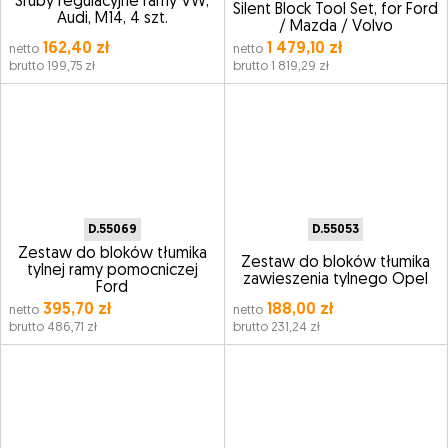
Śruby regulacyjne ramy VW,
Silent Block Tool Set, for Ford
Audi, M14, 4 szt.
/ Mazda / Volvo
162,40 zł
1 479,10 zł
netto
netto
brutto 199,75 zł
brutto 1 819,29 zł
D.55069
D.55053
Zestaw do bloków tłumika
Zestaw do bloków tłumika
tylnej ramy pomocniczej
zawieszenia tylnego Opel
Ford
395,70 zł
188,00 zł
netto
netto
brutto 486,71 zł
brutto 231,24 zł