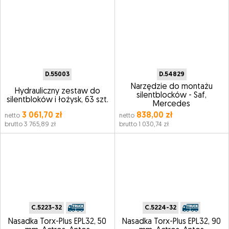
D.55003
D.54829
Narzędzie do montażu
Hydrauliczny zestaw do
silentblocków - Saf,
silentbloków i łożysk, 63 szt.
Mercedes
3 061,70 zł
838,00 zł
netto
netto
brutto 3 765,89 zł
brutto 1 030,74 zł
C.5223-32
C.5224-32
Nasadka Torx-Plus EPL32, 50
Nasadka Torx-Plus EPL32, 90