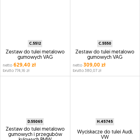
C.5512
C.5550
Zestaw do tulei metalowo
Zestaw do tulei metalowo
gumowych VAG
gumowych VAG
629,40 zł
309,00 zł
netto
netto
brutto 774,16 zł
brutto 380,07 zł
D.55065
H.45745
Zestaw do tulei metalowo
Wyciskacze do tulei Audi,
gumowych i przegubów
VW