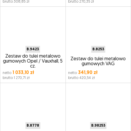
brutto 308,85 zł
brutto 270,35 zł
B.9423
B.8253
Zestaw do tulei metalowo
Zestaw do tulei metalowo
gumowych Opel / Vauxhall, 5
gumowych VAG
cz.
1 033,10 zł
341,90 zł
netto
netto
brutto 1 270,71 zł
brutto 420,54 zł
B.8778
B.98253