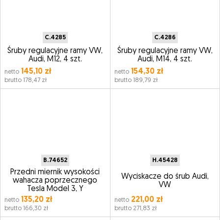
C.4285
C.4286
Śruby regulacyjne ramy VW,
Śruby regulacyjne ramy VW,
Audi, M12, 4 szt.
Audi, M14, 4 szt.
145,10 zł
154,30 zł
netto
netto
brutto 178,47 zł
brutto 189,79 zł
B.74652
H.45428
Przedni miernik wysokości
Wyciskacze do śrub Audi,
wahacza poprzecznego
VW
Tesla Model 3, Y
135,20 zł
221,00 zł
netto
netto
brutto 166,30 zł
brutto 271,83 zł