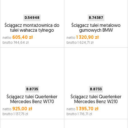
D.54948
B.74387
Ściągacz montażownica do
Ściągacz tulei metalowo
tulei wahacza tylnego
gumowych BMW
605,40 zł
1 320,90 zł
netto
netto
brutto 744,64 zł
brutto 1 624,71 zł
B.8735
B.8733
Ściągacz tulei Querlenker
Ściągacz tulei Querlenker
Mercedes Benz W170
Mercedes Benz W210
925,00 zł
1 395,70 zł
netto
netto
brutto 1 137,75 zł
brutto 1 716,71 zł