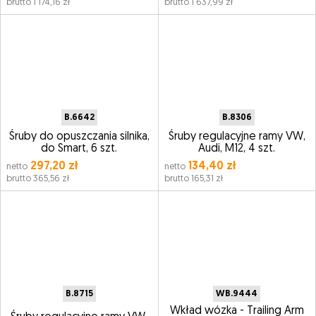
brutto 1 174,16 zł
brutto 1 637,99 zł
B.6642
B.8306
Śruby do opuszczania silnika,
Śruby regulacyjne ramy VW,
do Smart, 6 szt.
Audi, M12, 4 szt.
297,20 zł
134,40 zł
netto
netto
brutto 365,56 zł
brutto 165,31 zł
B.8715
WB.9444
Wkład wózka - Trailing Arm