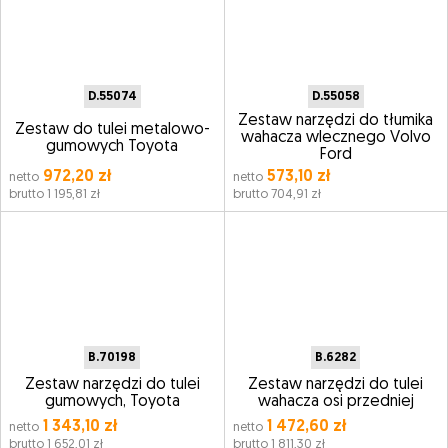
D.55074
D.55058
Zestaw narzędzi do tłumika
Zestaw do tulei metalowo-
wahacza wlecznego Volvo
gumowych Toyota
Ford
972,20 zł
573,10 zł
netto
netto
brutto 1 195,81 zł
brutto 704,91 zł
B.70198
B.6282
Zestaw narzędzi do tulei
Zestaw narzędzi do tulei
gumowych, Toyota
wahacza osi przedniej
1 343,10 zł
1 472,60 zł
netto
netto
brutto 1 652,01 zł
brutto 1 811,30 zł