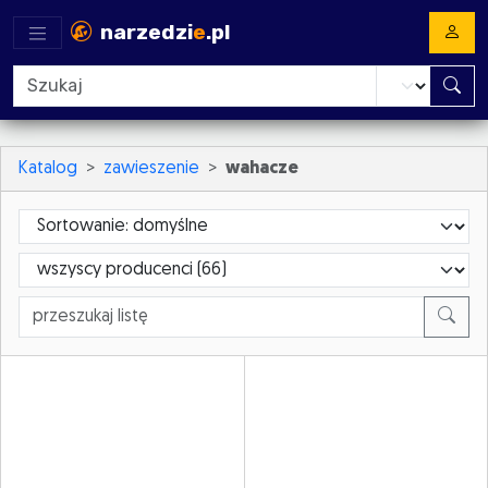
narzedzi
e
.pl
Katalog
zawieszenie
wahacze
Sortowanie
ProducerId