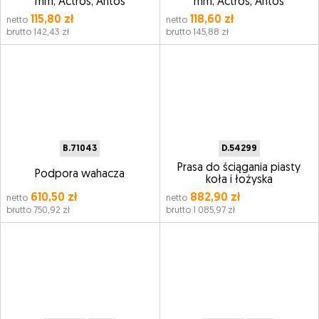
mm, Actros, Antos
mm, Actros, Antos
115,80 zł
118,60 zł
netto
netto
brutto 142,43 zł
brutto 145,88 zł
B.71043
D.54299
Prasa do ściągania piasty
Podpora wahacza
koła i łożyska
610,50 zł
882,90 zł
netto
netto
brutto 750,92 zł
brutto 1 085,97 zł