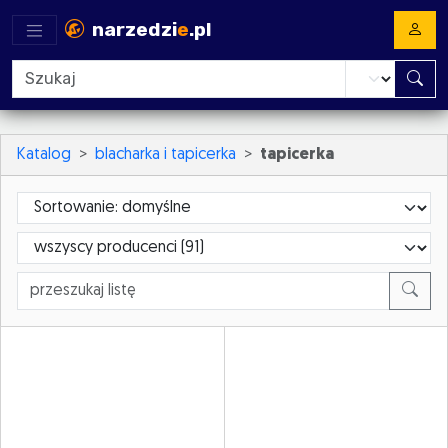
narzedzi
e
.pl
Katalog
blacharka i tapicerka
tapicerka
Sortowanie
ProducerId