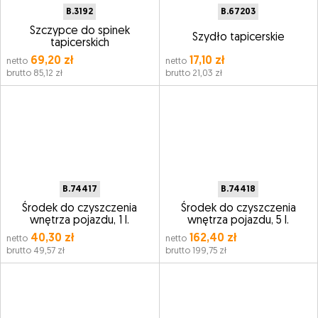
B.3192
B.67203
Szczypce do spinek
Szydło tapicerskie
tapicerskich
69,20 zł
17,10 zł
netto
netto
brutto 85,12 zł
brutto 21,03 zł
B.74417
B.74418
Środek do czyszczenia
Środek do czyszczenia
wnętrza pojazdu, 1 l.
wnętrza pojazdu, 5 l.
40,30 zł
162,40 zł
netto
netto
brutto 49,57 zł
brutto 199,75 zł