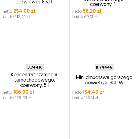
drzwiowej, 8 szt.
czerwony, 1 l.
254,00 zł
56,20 zł
netto
netto
brutto 312,42 zł
brutto 69,13 zł
B.74416
B.74446
Koncentrat szamponu
Mini dmuchawa gorącego
samochodowego,
powietrza, 350 W
czerwony, 5 l.
186,90 zł
134,40 zł
netto
netto
brutto 229,89 zł
brutto 165,31 zł