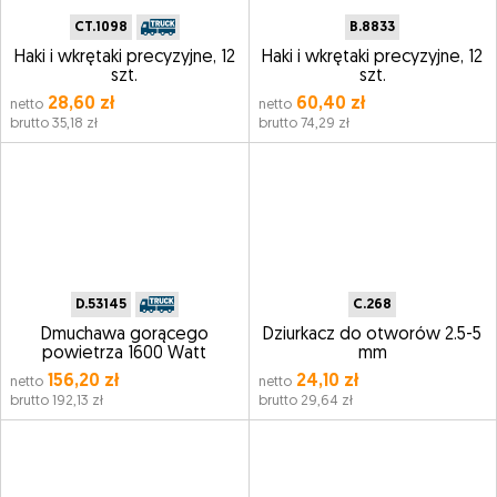
CT.1098
B.8833
Haki i wkrętaki precyzyjne, 12
Haki i wkrętaki precyzyjne, 12
szt.
szt.
28,60 zł
60,40 zł
netto
netto
brutto 35,18 zł
brutto 74,29 zł
D.53145
C.268
Dmuchawa gorącego
Dziurkacz do otworów 2.5-5
powietrza 1600 Watt
mm
156,20 zł
24,10 zł
netto
netto
brutto 192,13 zł
brutto 29,64 zł