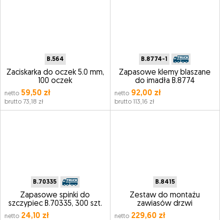
B.564
B.8774-1
Zaciskarka do oczek 5.0 mm,
Zapasowe klemy blaszane
100 oczek
do imadła B.8774
59,50 zł
92,00 zł
netto
netto
brutto 73,18 zł
brutto 113,16 zł
B.70335
B.8415
Zapasowe spinki do
Zestaw do montażu
szczypiec B.70335, 300 szt.
zawiasów drzwi
24,10 zł
229,60 zł
netto
netto