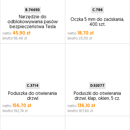
B.74650
C.786
Narzędzie do
Oczka 5 mm do zaciskania,
odblokowywania pasów
400 szt.
bezpieczeństwa Tesla
45,90 zł
18,70 zł
netto
netto
brutto 56,46 zł
brutto 23,00 zł
C.3714
D.52077
Poduszka do otwierania
Poduszki do otwierania
drzwi
drzwi, klap, okien, 5 cz.
156,70 zł
136,10 zł
netto
netto
brutto 192,74 zł
brutto 167,40 zł