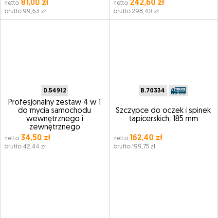
81,00 zł
242,60 zł
netto
netto
brutto 99,63 zł
brutto 298,40 zł
D.54912
B.70334
Profesjonalny zestaw 4 w 1
do mycia samochodu
Szczypce do oczek i spinek
wewnętrznego i
tapicerskich, 185 mm
zewnętrznego
34,50 zł
162,40 zł
netto
netto
brutto 42,44 zł
brutto 199,75 zł