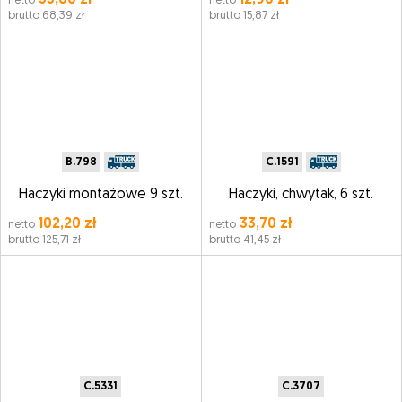
55,60 zł
12,90 zł
netto
netto
brutto 68,39 zł
brutto 15,87 zł
B.798
C.1591
Haczyki montażowe 9 szt.
Haczyki, chwytak, 6 szt.
102,20 zł
33,70 zł
netto
netto
brutto 125,71 zł
brutto 41,45 zł
C.5331
C.3707