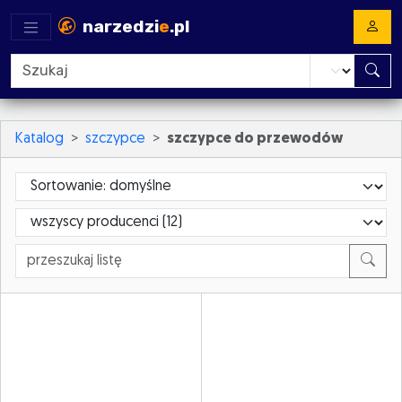
narzedzi
e
.pl
Katalog
szczypce
szczypce do przewodów
Sortowanie
ProducerId