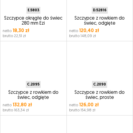
E.5803
D.52816
Szczypce okrągłe do świec
Szczypce z rowkiem do
280 mm Ezi
świec, odgięte
18,30 zł
120,40 zł
netto
netto
brutto 22,51 zł
brutto 148,09 zł
C.2095
C.2090
Szczypce z rowkiem do
Szczypce z rowkiem do
świec, odgięte
świec, proste
132,80 zł
126,00 zł
netto
netto
brutto 163,34 zł
brutto 154,98 zł