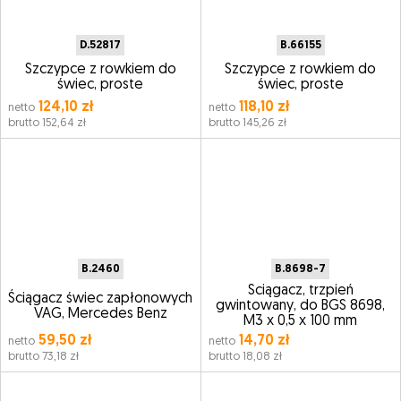
D.52817
B.66155
Szczypce z rowkiem do
Szczypce z rowkiem do
świec, proste
świec, proste
124,10 zł
118,10 zł
netto
netto
brutto 152,64 zł
brutto 145,26 zł
B.2460
B.8698-7
Ściągacz, trzpień
Ściągacz świec zapłonowych
gwintowany, do BGS 8698,
VAG, Mercedes Benz
M3 x 0,5 x 100 mm
59,50 zł
14,70 zł
netto
netto
brutto 73,18 zł
brutto 18,08 zł