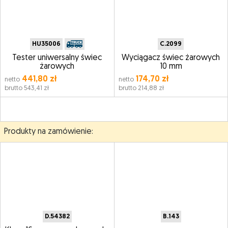
HU35006
C.2099
Tester uniwersalny świec
Wyciągacz świec żarowych
żarowych
10 mm
441,80 zł
174,70 zł
netto
netto
brutto 543,41 zł
brutto 214,88 zł
Produkty na zamówienie:
D.54382
B.143