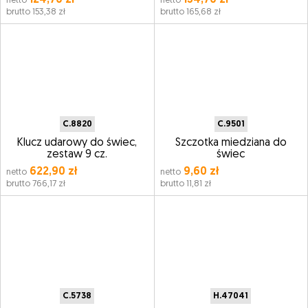
124,70 zł
134,70 zł
netto
netto
brutto 153,38 zł
brutto 165,68 zł
C.8820
C.9501
Klucz udarowy do świec,
Szczotka miedziana do
zestaw 9 cz.
świec
622,90 zł
9,60 zł
netto
netto
brutto 766,17 zł
brutto 11,81 zł
C.5738
H.47041