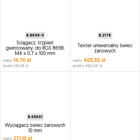
B.8698-5
B.2178
Ściągacz, trzpień
Tester uniwersalny świec
gwintowany, do BGS 8698,
żarowych
M4 x 0,7 x 100 mm
14,70 zł
403,30 zł
netto
netto
brutto 18,08 zł
brutto 496,06 zł
B.65601
Wyciągacz świec żarowych
10 mm
271,10 zł
netto