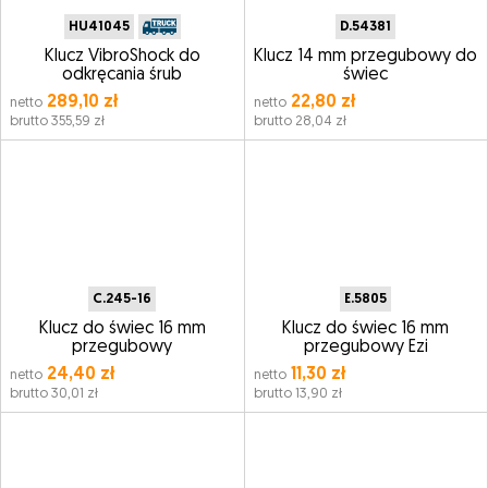
HU41045
D.54381
Klucz VibroShock do
Klucz 14 mm przegubowy do
odkręcania śrub
świec
289,10 zł
22,80 zł
netto
netto
brutto 355,59 zł
brutto 28,04 zł
C.245-16
E.5805
Klucz do świec 16 mm
Klucz do świec 16 mm
przegubowy
przegubowy Ezi
24,40 zł
11,30 zł
netto
netto
brutto 30,01 zł
brutto 13,90 zł