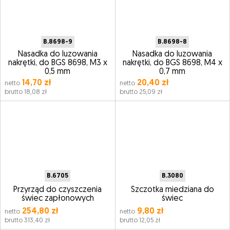
B.8698-9
B.8698-8
Nasadka do luzowania
Nasadka do luzowania
nakrętki, do BGS 8698, M3 x
nakrętki, do BGS 8698, M4 x
0,5 mm
0,7 mm
14,70 zł
20,40 zł
netto
netto
brutto 18,08 zł
brutto 25,09 zł
B.6705
B.3080
Przyrząd do czyszczenia
Szczotka miedziana do
świec zapłonowych
świec
254,80 zł
9,80 zł
netto
netto
brutto 313,40 zł
brutto 12,05 zł