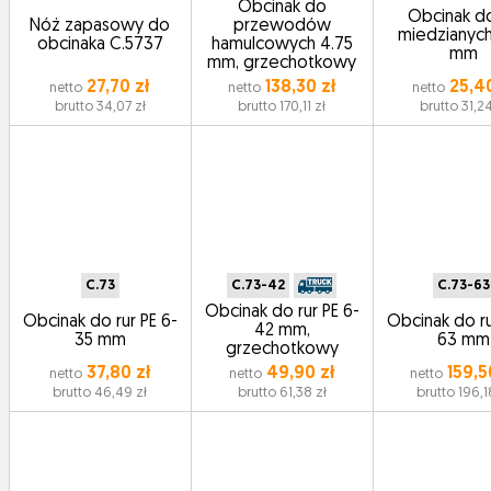
Obcinak do
Obcinak do
Nóż zapasowy do
przewodów
miedzianych
obcinaka C.5737
hamulcowych 4.75
mm
mm, grzechotkowy
27,70 zł
138,30 zł
25,40
netto
netto
netto
brutto 34,07 zł
brutto 170,11 zł
brutto 31,24
C.73
C.73-42
C.73-63
Obcinak do rur PE 6-
Obcinak do rur PE 6-
Obcinak do ru
42 mm,
35 mm
63 mm
grzechotkowy
37,80 zł
49,90 zł
159,5
netto
netto
netto
brutto 46,49 zł
brutto 61,38 zł
brutto 196,1