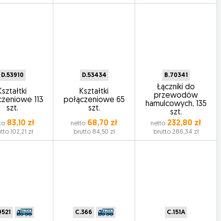
D.53910
D.53434
B.70341
Łączniki do
Kształtki
Kształtki
przewodów
czeniowe 113
połączeniowe 65
hamulcowych, 135
szt.
szt.
szt.
83,10 zł
68,70 zł
232,80 zł
to
netto
netto
tto 102,21 zł
brutto 84,50 zł
brutto 286,34 zł
9521
C.366
C.151A