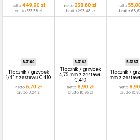
449,90 zł
238,60 zł
55,80
netto
netto
netto
brutto 553,38 zł
brutto 293,48 zł
brutto 68,6
B.3160
B.3162
B.3163
Tłocznik / grzybek
Tłocznik / grzybek
Tłocznik / gr
4,75 mm z zestawu
1/4" z zestawu C.410
mm z zestawu
C.410
6,70 zł
8,90 zł
8,90
netto
netto
netto
brutto 8,24 zł
brutto 10,95 zł
brutto 10,95