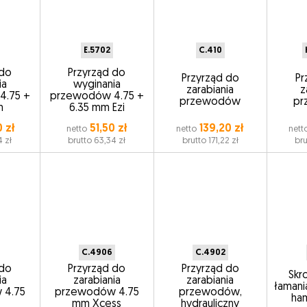
E.5702
C.410
 do
Przyrząd do
Przyrząd do
Pr
ia
wyginania
zarabiania
z
4.75 +
przewodów 4.75 +
przewodów
p
m
6.35 mm Ezi
0 zł
51,50 zł
139,20 zł
netto
netto
nett
4 zł
brutto 63,34 zł
brutto 171,22 zł
bru
C.4906
C.4902
 do
Przyrząd do
Przyrząd do
Skro
ia
zarabiania
zarabiania
łaman
 4.75
przewodów 4.75
przewodów,
ha
mm Xcess
hydrauliczny