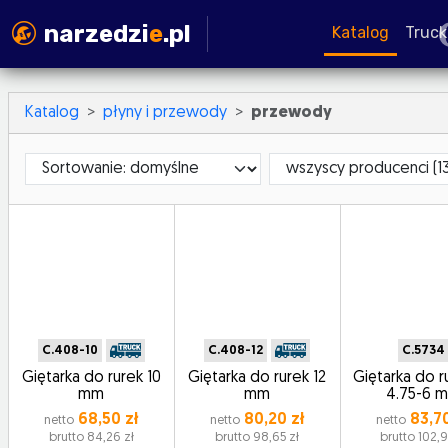
narzedzi
e
.pl
Katalog
Truck
Katalog
płyny i przewody
przewody
Sortowanie
ProducerId
C.408-10
C.408-12
C.5734
Giętarka do rurek 10
Giętarka do rurek 12
Giętarka do r
mm
mm
4.75-6 
68,50 zł
80,20 zł
83,70
netto
netto
netto
brutto 84,26 zł
brutto 98,65 zł
brutto 102,9