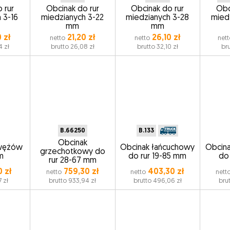
 rur
Obcinak do rur
Obcinak do rur
Obc
 3-16
miedzianych 3-22
miedzianych 3-28
mied
mm
mm
 zł
21,20 zł
26,10 zł
netto
netto
net
4 zł
brutto 26,08 zł
brutto 32,10 zł
bru
B.66250
B.133
Obcinak
 wężów
Obcinak łańcuchowy
Obcin
grzechotkowy do
m
do rur 19-85 mm
do
rur 28-67 mm
 zł
759,30 zł
403,30 zł
netto
netto
nett
 zł
brutto 933,94 zł
brutto 496,06 zł
brut