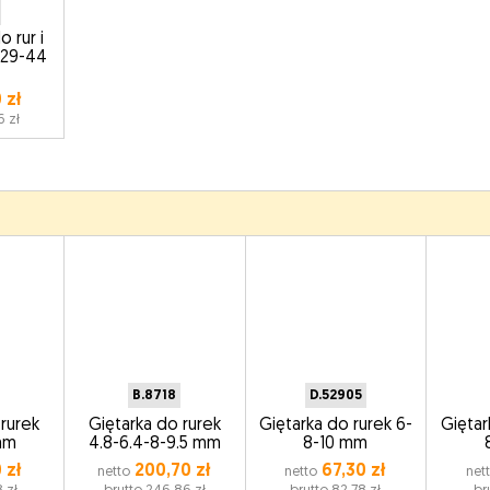
 rur i
29-44
 zł
6 zł
B.8718
D.52905
 rurek
Giętarka do rurek
Giętarka do rurek 6-
Giętar
mm
4.8-6.4-8-9.5 mm
8-10 mm
 zł
200,70 zł
67,30 zł
netto
netto
net