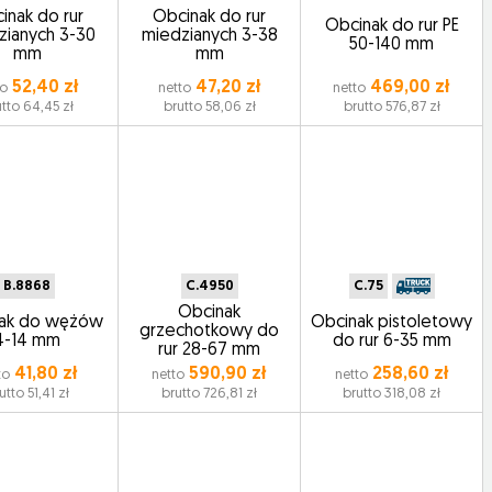
inak do rur
Obcinak do rur
Obcinak do rur PE
zianych 3-30
miedzianych 3-38
50-140 mm
mm
mm
52,40 zł
47,20 zł
469,00 zł
to
netto
netto
tto 64,45 zł
brutto 58,06 zł
brutto 576,87 zł
B.8868
C.4950
C.75
Obcinak
ak do wężów
Obcinak pistoletowy
grzechotkowy do
4-14 mm
do rur 6-35 mm
rur 28-67 mm
41,80 zł
590,90 zł
258,60 zł
to
netto
netto
utto 51,41 zł
brutto 726,81 zł
brutto 318,08 zł