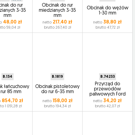
inak do rur
Obcinak do rur
Obcinak do wężów
zianych 3-35
miedzianych 3-35
1-30 mm
mm
mm
48,00 zł
217,40 zł
38,80 zł
to
netto
netto
tto 59,04 zł
brutto 267,40 zł
brutto 47,72 zł
B.134
B.1819
B.74233
Przyrząd do
ak łańcuchowy
Obcinak pistoletowy
przewodów
 rur 85 mm
do rur 6-35 mm
paliwowych Ford
854,70 zł
158,00 zł
34,20 zł
o
netto
netto
to 1 051,28 zł
brutto 194,34 zł
brutto 42,07 zł