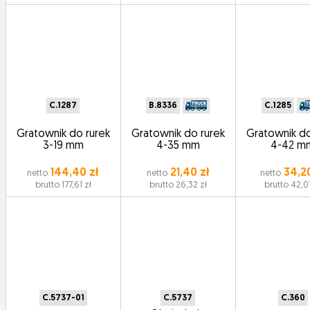
C.1287
B.8336
C.1285
Gratownik do rurek
Gratownik do rurek
Gratownik do
3-19 mm
4-35 mm
4-42 m
144,40 zł
21,40 zł
34,20
netto
netto
netto
brutto 177,61 zł
brutto 26,32 zł
brutto 42,0
C.5737-01
C.5737
C.360