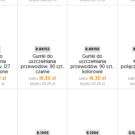
8 zł
brutto 246,86 zł
brutto 82,78 zł
br
B.88152
B.88150
do
Gumki do
Gumki do
nia
uszczelniania
uszczelniania
, 127
przewodów, 90 szt.,
przewodów, 90 szt.,
połącz
wone
czarne
kolorowe
 zł
16,30 zł
16,30 zł
netto
netto
net
 zł
brutto 20,05 zł
brutto 20,05 zł
br
B.1905
B.1906
D.5