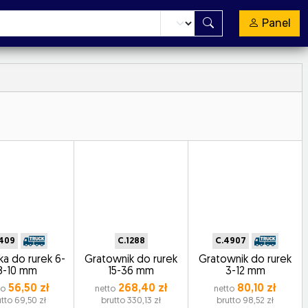
Panel
409
C.1288
C.4907
ka do rurek 6-
Gratownik do rurek
Gratownik do rurek
8-10 mm
15-36 mm
3-12 mm
56,50 zł
268,40 zł
80,10 zł
to
netto
netto
tto 69,50 zł
brutto 330,13 zł
brutto 98,52 zł