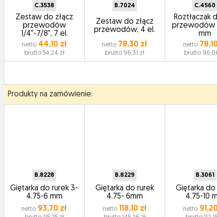
C.3538
B.7024
C.4560
Zestaw do złącz
Roztłaczak do
Zestaw do złącz
przewodów
przewodów 
przewodów, 4 el.
1/4"-7/8", 7 el.
mm
44,10 zł
78,30 zł
78,10
netto
netto
netto
brutto 54,24 zł
brutto 96,31 zł
brutto 96,0
Produkty na zamówienie:
B.8228
B.8229
B.3061
Giętarka do rurek 3-
Giętarka do rurek
Giętarka do
4.75-6 mm
4.75- 6mm
4.75-10 
93,70 zł
118,10 zł
91,20
netto
netto
netto