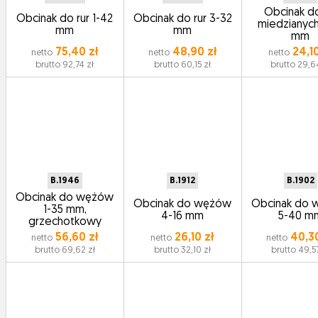
Obcinak do
Obcinak do rur 1-42
Obcinak do rur 3-32
miedzianych
mm
mm
mm
75,40 zł
48,90 zł
24,10
netto
netto
netto
brutto 92,74 zł
brutto 60,15 zł
brutto 29,6
B.1946
B.1912
B.1902
Obcinak do wężów
Obcinak do wężów
Obcinak do
1-35 mm,
4-16 mm
5-40 m
grzechotkowy
56,60 zł
26,10 zł
40,30
netto
netto
netto
brutto 69,62 zł
brutto 32,10 zł
brutto 49,57