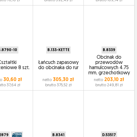
utto 78,10 zł
brutto 392,49 zł
brutto 169,74 zł
B.8790-10
B.133-KETTE
B.8339
Obcinak do
Kształtki
Łańcuch zapasowy
przewodów
eniowe 8 szt.
do obcinaka do rur
hamulcowych 4.75
mm, grzechotkowy
30,60 zł
305,30 zł
203,10 zł
to
netto
netto
utto 37,64 zł
brutto 375,52 zł
brutto 249,81 zł
2879
B.8341
D.53517