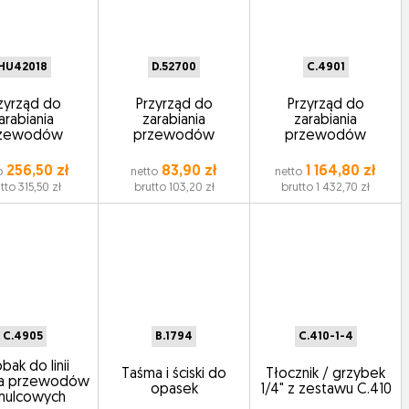
HU42018
D.52700
C.4901
zyrząd do
Przyrząd do
Przyrząd do
arabiania
zarabiania
zarabiania
rzewodów
przewodów
przewodów
256,50 zł
83,90 zł
1 164,80 zł
o
netto
netto
tto 315,50 zł
brutto 103,20 zł
brutto 1 432,70 zł
C.4905
B.1794
C.410-1-4
bak do linii
Taśma i ściski do
Tłocznik / grzybek
ia przewodów
opasek
1/4" z zestawu C.410
mulcowych