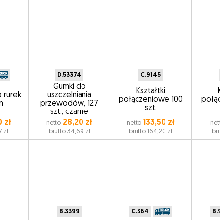
D.53374
C.9145
Gumki do
Kształtki
 rurek
uszczelniania
połączeniowe 100
połą
m
przewodów, 127
szt.
szt., czarne
 zł
28,20 zł
133,50 zł
netto
netto
net
7 zł
brutto 34,69 zł
brutto 164,20 zł
bru
B.3399
C.364
B.