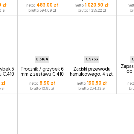
 zł
483,00 zł
1 020,50 zł
netto
netto
net
3 zł
brutto 594,09 zł
brutto 1 255,22 zł
br
B.3164
C.5733
C
Zapas
zybek 5
Tłocznik / grzybek 6
Zaciski przewodu
do 
 C.410
mm z zestawu C.410
hamulcowego, 4 szt.
 zł
8,90 zł
190,50 zł
netto
netto
net
 zł
brutto 10,95 zł
brutto 234,32 zł
bru