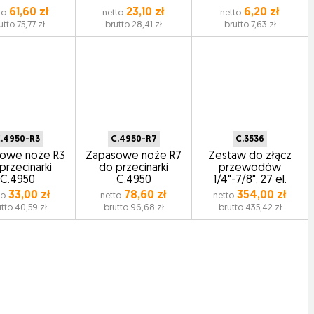
61,60 zł
23,10 zł
6,20 zł
to
netto
netto
utto 75,77 zł
brutto 28,41 zł
brutto 7,63 zł
.4950-R3
C.4950-R7
C.3536
owe noże R3
Zapasowe noże R7
Zestaw do złącz
przecinarki
do przecinarki
przewodów
C.4950
C.4950
1/4"-7/8", 27 el.
33,00 zł
78,60 zł
354,00 zł
to
netto
netto
tto 40,59 zł
brutto 96,68 zł
brutto 435,42 zł