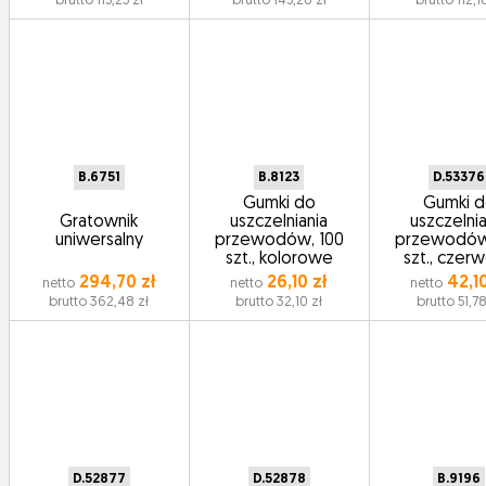
brutto 115,25 zł
brutto 145,26 zł
brutto 112,1
B.6751
B.8123
D.53376
Gumki do
Gumki 
Gratownik
uszczelniania
uszczelnia
uniwersalny
przewodów, 100
przewodów
szt., kolorowe
szt., czer
294,70 zł
26,10 zł
42,10
netto
netto
netto
brutto 362,48 zł
brutto 32,10 zł
brutto 51,78
D.52877
D.52878
B.9196