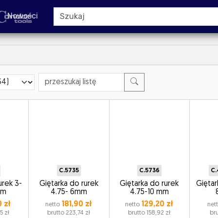
Nowości
C.5735
C.5736
C.
urek 3-
Giętarka do rurek
Giętarka do rurek
Giętar
mm
4.75- 6mm
4.75-10 mm
 zł
181,90 zł
129,20 zł
netto
netto
net
5 zł
brutto 223,74 zł
brutto 158,92 zł
bru