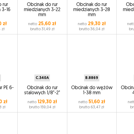
 rur
Obcinak do rur
Obcinak do rur
Obc
 3-16
miedzianych 3-22
miedzianych 3-28
mied
mm
mm
 zł
25,60 zł
29,30 zł
netto
netto
net
 zł
brutto 31,49 zł
brutto 36,04 zł
bru
C.340A
B.8869
r PE 6-
Obcinak do rur
Obcinak do wężów
Obcin
stalowych 1/8"-2"
1-38 mm
0 zł
129,30 zł
51,60 zł
netto
netto
net
8 zł
brutto 159,04 zł
brutto 63,47 zł
br