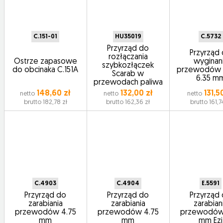
C.151-01
HU35019
C.5732
Przyrząd do
Przyrząd
rozłączania
Ostrze zapasowe
wyginan
szybkozłączek
do obcinaka C.151A
przewodów 
Scarab w
6.35 m
przewodach paliwa
148,60 zł
132,00 zł
131,5
netto
netto
netto
brutto 182,78 zł
brutto 162,36 zł
brutto 161,7
C.4903
C.4904
E.5591
Przyrząd do
Przyrząd do
Przyrząd
zarabiania
zarabiania
zarabian
przewodów 4.75
przewodów 4.75
przewodów
mm
mm
mm Ezi