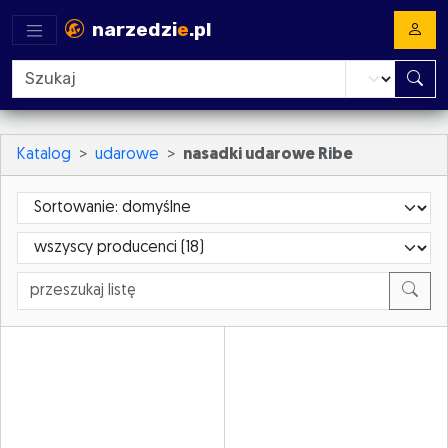
narzedzi
e
.pl
Katalog
udarowe
nasadki udarowe Ribe
Sortowanie
ProducerId