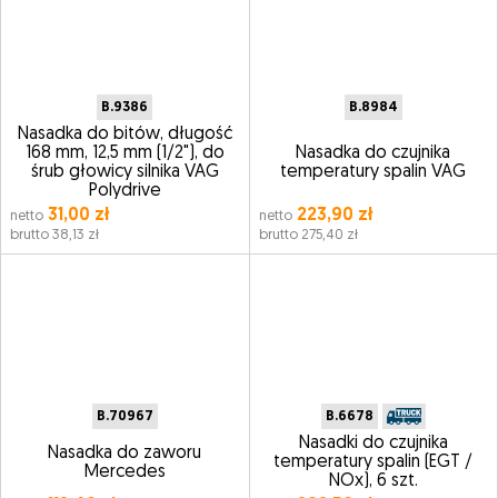
B.9386
B.8984
Nasadka do bitów, długość
168 mm, 12,5 mm (1/2"), do
Nasadka do czujnika
śrub głowicy silnika VAG
temperatury spalin VAG
Polydrive
31,00 zł
223,90 zł
netto
netto
brutto 38,13 zł
brutto 275,40 zł
B.70967
B.6678
Nasadki do czujnika
Nasadka do zaworu
temperatury spalin (EGT /
Mercedes
NOx), 6 szt.