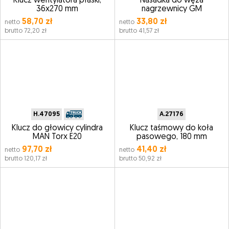
Klucz wentylatora płaski,
Nasadka do węża
36x270 mm
nagrzewnicy GM
58,70 zł
33,80 zł
netto
netto
brutto 72,20 zł
brutto 41,57 zł
H.47095
A.27176
Klucz do głowicy cylindra
Klucz taśmowy do koła
MAN Torx E20
pasowego, 180 mm
97,70 zł
41,40 zł
netto
netto
brutto 120,17 zł
brutto 50,92 zł