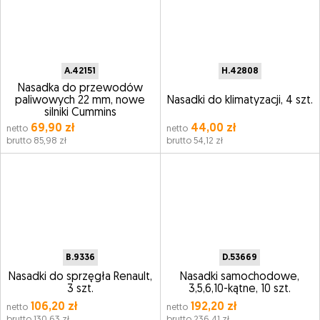
A.42151
H.42808
Nasadka do przewodów
paliwowych 22 mm, nowe
Nasadki do klimatyzacji, 4 szt.
silniki Cummins
69,90 zł
44,00 zł
netto
netto
brutto 85,98 zł
brutto 54,12 zł
B.9336
D.53669
Nasadki do sprzęgła Renault,
Nasadki samochodowe,
3 szt.
3,5,6,10-kątne, 10 szt.
106,20 zł
192,20 zł
netto
netto
brutto 130,63 zł
brutto 236,41 zł