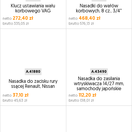
Klucz ustawiania wału
Nasadki do wałów
korbowego VAG
korbowych, 8 cz., 3/4"
272,40 zł
468,40 zł
netto
netto
brutto 335,05 zł
brutto 576,13 zł
A.41880
A.43490
Nasadka do zasilania
Nasadka do zacisku rury
wtryskiwacza 14/27 mm,
ssącej Renault, Nissan
samochody japońskie
37,10 zł
112,20 zł
netto
netto
brutto 45,63 zł
brutto 138,01 zł