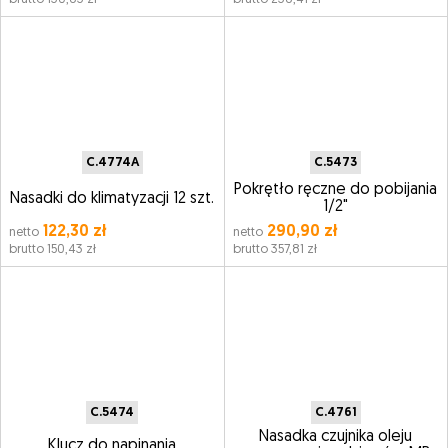
C.4774A
C.5473
Pokrętło ręczne do pobijania
Nasadki do klimatyzacji 12 szt.
1/2"
122,30 zł
290,90 zł
netto
netto
brutto 150,43 zł
brutto 357,81 zł
C.5474
C.4761
Nasadka czujnika oleju
Klucz do napinania