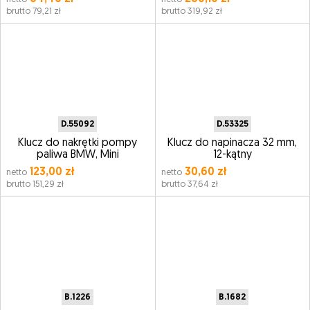
brutto 79,21 zł
brutto 319,92 zł
D.55092
D.53325
Klucz do nakrętki pompy
Klucz do napinacza 32 mm,
paliwa BMW, Mini
12-kątny
123,00 zł
30,60 zł
netto
netto
brutto 151,29 zł
brutto 37,64 zł
B.1226
B.1682