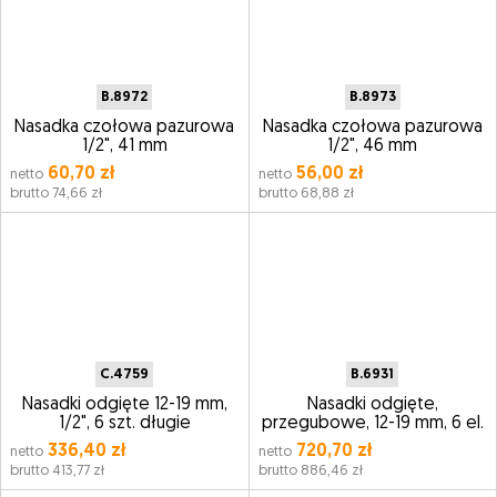
B.8972
B.8973
Nasadka czołowa pazurowa
Nasadka czołowa pazurowa
1/2", 41 mm
1/2", 46 mm
60,70 zł
56,00 zł
netto
netto
brutto 74,66 zł
brutto 68,88 zł
C.4759
B.6931
Nasadki odgięte 12-19 mm,
Nasadki odgięte,
1/2", 6 szt. długie
przegubowe, 12-19 mm, 6 el.
336,40 zł
720,70 zł
netto
netto
brutto 413,77 zł
brutto 886,46 zł