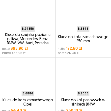
B.74358
B.8348
Klucz do czujnika poziomu
Klucz do koła zamachowego
paliwa, Mercedes-Benz,
250 mm
BMW, VW, Audi, Porsche
395,90 zł
172,60 zł
netto
netto
brutto 486,96 zł
brutto 212,30 zł
B.6886
B.9066
Klucz do koła zamachowego
Klucz do kół pasowych w
Opel
silnikach BMW
64,40 zł
260,10 zł
netto
netto