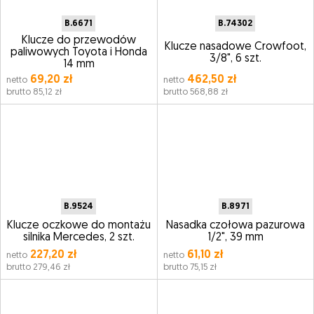
B.6671
B.74302
Klucze do przewodów
Klucze nasadowe Crowfoot,
paliwowych Toyota i Honda
3/8", 6 szt.
14 mm
69,20 zł
462,50 zł
netto
netto
brutto 85,12 zł
brutto 568,88 zł
B.9524
B.8971
Klucze oczkowe do montażu
Nasadka czołowa pazurowa
silnika Mercedes, 2 szt.
1/2", 39 mm
227,20 zł
61,10 zł
netto
netto
brutto 279,46 zł
brutto 75,15 zł