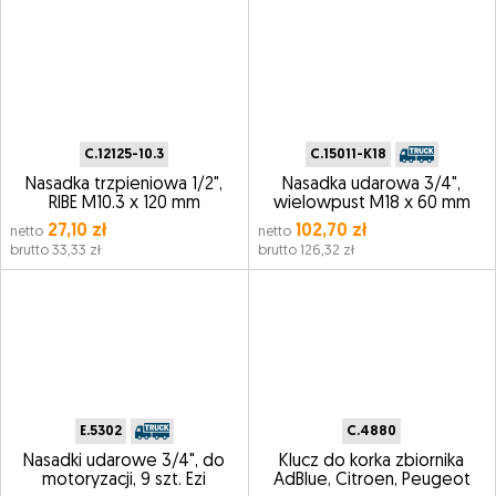
C.12125-10.3
C.15011-K18
Nasadka trzpieniowa 1/2",
Nasadka udarowa 3/4",
RIBE M10.3 x 120 mm
wielowpust M18 x 60 mm
27,10 zł
102,70 zł
netto
netto
brutto 33,33 zł
brutto 126,32 zł
E.5302
C.4880
Nasadki udarowe 3/4", do
Klucz do korka zbiornika
motoryzacji, 9 szt. Ezi
AdBlue, Citroen, Peugeot