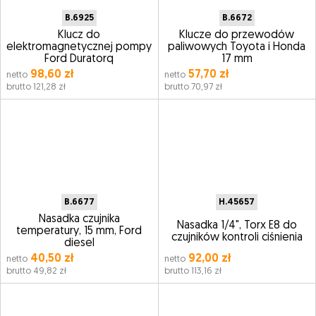
B.6925
B.6672
Klucz do
Klucze do przewodów
elektromagnetycznej pompy
paliwowych Toyota i Honda
Ford Duratorq
17 mm
98,60 zł
57,70 zł
netto
netto
brutto 121,28 zł
brutto 70,97 zł
B.6677
H.45657
Nasadka czujnika
Nasadka 1/4", Torx E8 do
temperatury, 15 mm, Ford
czujników kontroli ciśnienia
diesel
40,50 zł
92,00 zł
netto
netto
brutto 49,82 zł
brutto 113,16 zł