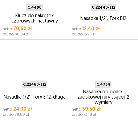
C.4490
C.22440-E12
Klucz do nakrętek
Nasadka 1/2", Torx E12
czołowych, nastawny
70,60 zł
12,40 zł
netto
netto
brutto 86,84 zł
brutto 15,25 zł
C.22460-E12
C.4734
Nasadka do opaski
Nasadka 1/2", Torx E 12, długa
zaciskowej rury ssącej, 2
wymiary
24,30 zł
59,50 zł
netto
netto
brutto 29,89 zł
brutto 73,18 zł