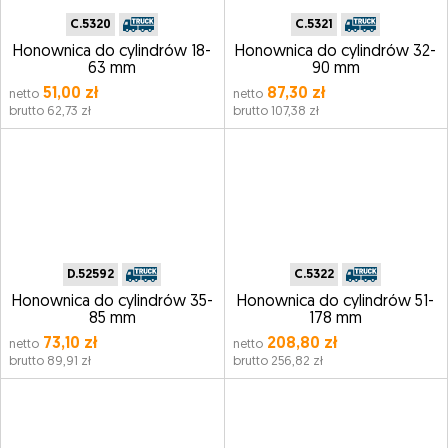
C.5320
C.5321
Honownica do cylindrów 18-
Honownica do cylindrów 32-
63 mm
90 mm
51,00 zł
87,30 zł
netto
netto
brutto 62,73 zł
brutto 107,38 zł
D.52592
C.5322
Honownica do cylindrów 35-
Honownica do cylindrów 51-
85 mm
178 mm
73,10 zł
208,80 zł
netto
netto
brutto 89,91 zł
brutto 256,82 zł