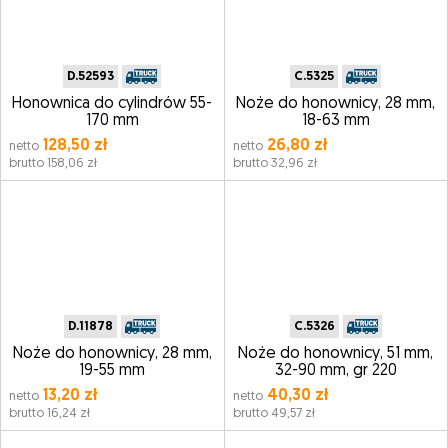
D.52593
C.5325
Honownica do cylindrów 55-
Noże do honownicy, 28 mm,
170 mm
18-63 mm
128,50 zł
26,80 zł
netto
netto
brutto 158,06 zł
brutto 32,96 zł
D.11878
C.5326
Noże do honownicy, 28 mm,
Noże do honownicy, 51 mm,
19-55 mm
32-90 mm, gr 220
13,20 zł
40,30 zł
netto
netto
brutto 16,24 zł
brutto 49,57 zł