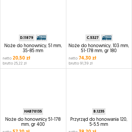
D.11879
C.5327
Noże do honownicy, 51 mm,
Noże do honownicy, 103 mm,
35-85 mm
51-178 mm, gr 180
20,50 zł
74,30 zł
netto
netto
brutto 25,22 zł
brutto 91,39 zł
HAB70135
B.1235
Noże do honownicy 51-178
Przyrząd do honowania 120,
mm, gr 400
5-5.5 mm