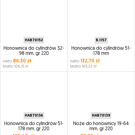
HAB70152
B.1157
Honownica do cylindrów 32-
Honownica do cylindrów 51-
98 mm, gr 220
178 mm
86,30 zł
132,70 zł
netto
netto
brutto 106,15 zł
brutto 163,22 zł
HAB70136
HAB70139
Honownica do cylindrów 51-
Noże do honownicy 19-64
178 mm, gr 220
mm, gr 220