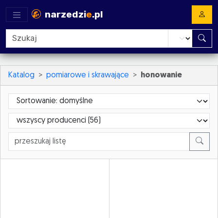
narzedzi
e
.pl
Katalog
pomiarowe i skrawające
honowanie
Sortowanie
ProducerId