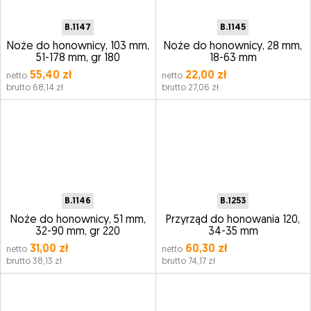
B.1147
B.1145
Noże do honownicy, 103 mm,
Noże do honownicy, 28 mm,
51-178 mm, gr 180
18-63 mm
55,40 zł
22,00 zł
netto
netto
brutto 68,14 zł
brutto 27,06 zł
B.1146
B.1253
Noże do honownicy, 51 mm,
Przyrząd do honowania 120,
32-90 mm, gr 220
34-35 mm
31,00 zł
60,30 zł
netto
netto
brutto 38,13 zł
brutto 74,17 zł