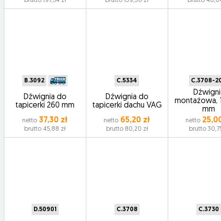
brutto 197,54 zł
brutto 139,36 zł
brutto 40,8
B.3092
C.5334
C.3708-2
Dźwigni
Dźwignia do
Dźwignia do
montażowa, 
tapicerki 260 mm
tapicerki dachu VAG
mm
37,30 zł
65,20 zł
25,00
netto
netto
netto
brutto 45,88 zł
brutto 80,20 zł
brutto 30,75
D.50901
C.3708
C.3730