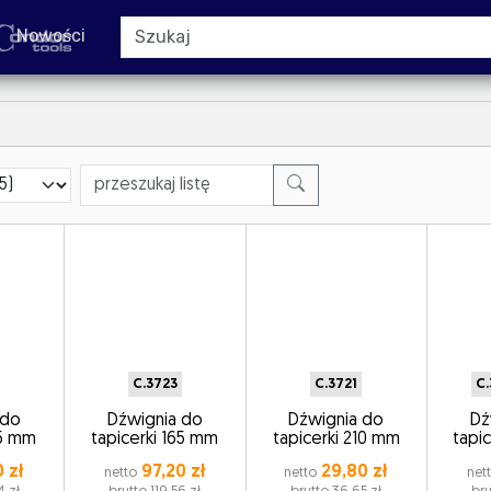
Nowości
C.3723
C.3721
C.
 do
Dźwignia do
Dźwignia do
Dź
65 mm
tapicerki 165 mm
tapicerki 210 mm
tapi
 zł
97,20 zł
29,80 zł
netto
netto
net