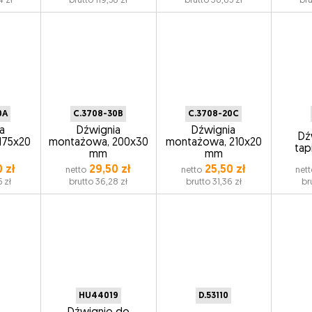
4 zł
brutto 119,56 zł
brutto 36,65 zł
bru
0A
C.3708-30B
C.3708-20C
a
Dźwignia
Dźwignia
Dź
175x20
montażowa, 200x30
montażowa, 210x20
tapi
mm
mm
 zł
29,50 zł
25,50 zł
netto
netto
nett
 zł
brutto 36,28 zł
brutto 31,36 zł
br
HU44019
D.53110