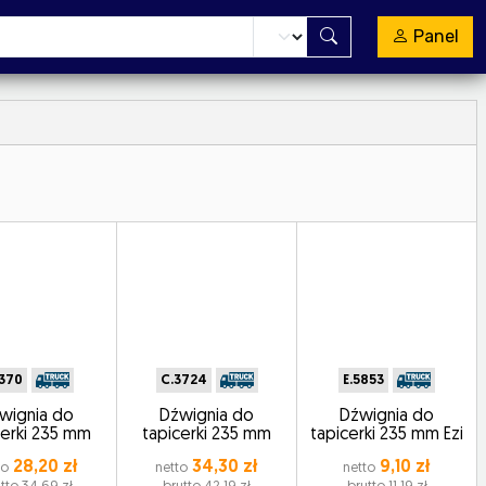
Panel
370
C.3724
E.5853
wignia do
Dźwignia do
Dźwignia do
cerki 235 mm
tapicerki 235 mm
tapicerki 235 mm Ezi
28,20 zł
34,30 zł
9,10 zł
to
netto
netto