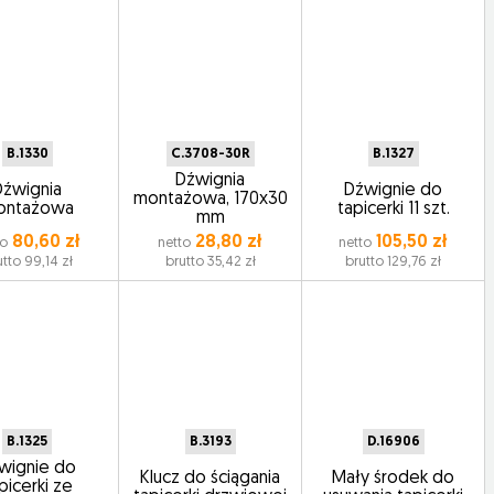
B.1330
C.3708-30R
B.1327
Dźwignia
Dźwignia
Dźwignie do
montażowa, 170x30
ontażowa
tapicerki 11 szt.
mm
80,60 zł
28,80 zł
105,50 zł
to
netto
netto
utto 99,14 zł
brutto 35,42 zł
brutto 129,76 zł
B.1325
B.3193
D.16906
wignie do
Klucz do ściągania
Mały środek do
picerki ze