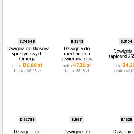
B.74648
B.3543
B.3104
Dźwignia do klipsów
Dźwignia do
Dźwignia
sprężynowych
mechanizmu
tapicerki 2
Omega
otwierania okna
136,80 zł
47,30 zł
34,20
netto
netto
netto
brutto 168,26 zł
brutto 58,18 zł
brutto 42,0
D.52788
B.8611
B.1328
Dźwignie do
Dźwignie do
Dźwignie