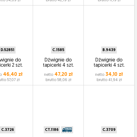
tto 34,69 zł
brutto 42,19 zł
brutto 11,19 zł
D.52851
C.1585
B.9439
wignie do
Dźwignie do
Dźwignie do
cerki 2 szt.
tapicerki 4 szt.
tapicerki 4 szt.
46,40 zł
47,20 zł
34,10 zł
o
netto
netto
utto 57,07 zł
brutto 58,06 zł
brutto 41,94 zł
C.3726
CT.1186
C.3709