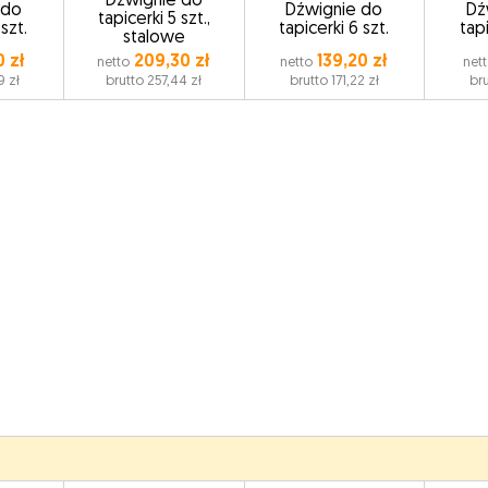
Dźwignie do
 do
Dźwignie do
Dź
tapicerki 5 szt.,
 szt.
tapicerki 6 szt.
tapi
stalowe
0 zł
209,30 zł
139,20 zł
netto
netto
net
9 zł
brutto 257,44 zł
brutto 171,22 zł
bru