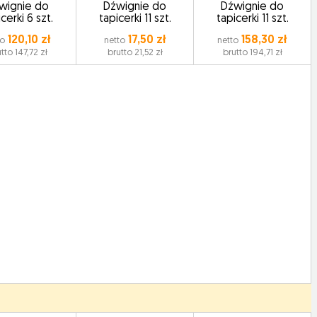
wignie do
Dźwignie do
Dźwignie do
cerki 6 szt.
tapicerki 11 szt.
tapicerki 11 szt.
120,10 zł
17,50 zł
158,30 zł
to
netto
netto
tto 147,72 zł
brutto 21,52 zł
brutto 194,71 zł