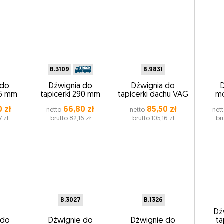
B.3109
B.9831
 do
Dźwignia do
Dźwignia do
35 mm
tapicerki 290 mm
tapicerki dachu VAG
m
 zł
66,80 zł
85,50 zł
netto
netto
net
7 zł
brutto 82,16 zł
brutto 105,16 zł
br
B.3027
B.1326
Dź
 do
Dźwignie do
Dźwignie do
ta