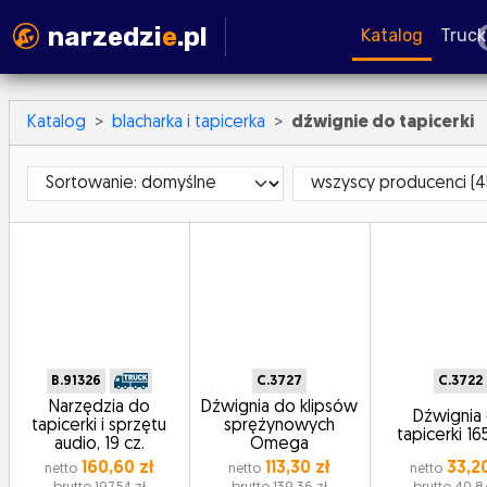
narzedzi
e
.pl
Katalog
Truck
Katalog
blacharka i tapicerka
dźwignie do tapicerki
Sortowanie
ProducerId
B.91326
C.3727
C.3722
Narzędzia do
Dźwignia do klipsów
Dźwignia
tapicerki i sprzętu
sprężynowych
tapicerki 1
audio, 19 cz.
Omega
160,60 zł
113,30 zł
33,20
netto
netto
netto