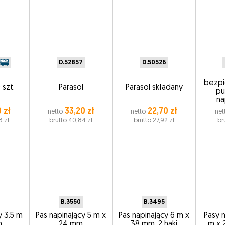
D.52857
D.50526
bezpi
 szt.
Parasol
Parasol składany
pu
na
 zł
33,20 zł
22,70 zł
netto
netto
net
3 zł
brutto 40,84 zł
brutto 27,92 zł
br
B.3550
B.3495
y 3.5 m
Pas napinający 5 m x
Pas napinający 6 m x
Pasy 
m
24 mm
38 mm, 2 haki
m x 