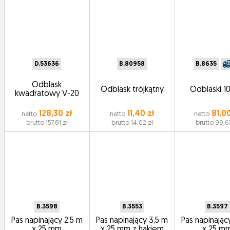
D.53636
B.80958
B.8635
Odblask
Odblask trójkątny
Odblaski 10
kwadratowy V-20
128,30 zł
11,40 zł
81,00
netto
netto
netto
brutto 157,81 zł
brutto 14,02 zł
brutto 99,6
B.3598
B.3553
B.3597
Pas napinający 2.5 m
Pas napinający 3,5 m
Pas napinając
x 25 mm
x 25 mm z hakiem
x 25 m