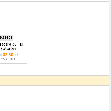
D.52409
aczka 30", 10
dapterów
32,60 zł
to
utto 40,10 zł