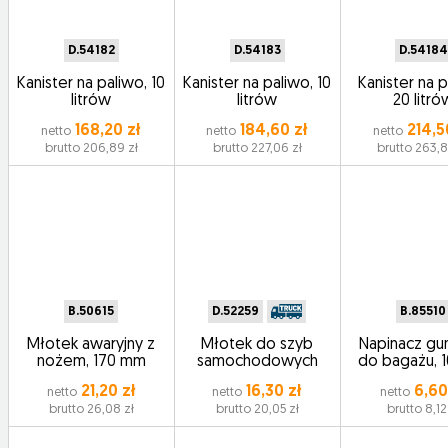
D.54182
D.54183
D.54184
Kanister na paliwo, 10
Kanister na paliwo, 10
Kanister na p
litrów
litrów
20 litró
168,20 zł
184,60 zł
214,5
netto
netto
netto
brutto 206,89 zł
brutto 227,06 zł
brutto 263,8
B.50615
D.52259
B.85510
Młotek awaryjny z
Młotek do szyb
Napinacz g
nożem, 170 mm
samochodowych
do bagażu, 
21,20 zł
16,30 zł
6,60
netto
netto
netto
brutto 26,08 zł
brutto 20,05 zł
brutto 8,12