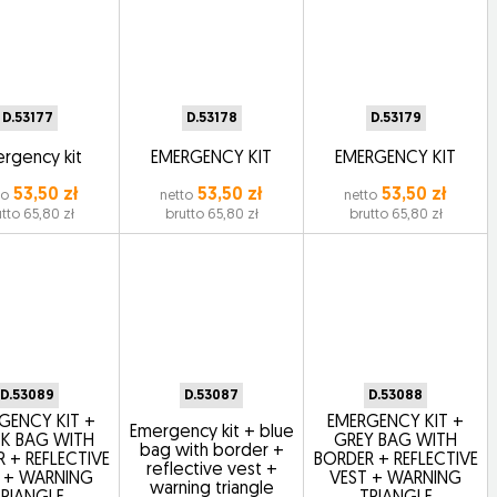
D.53177
D.53178
D.53179
rgency kit
EMERGENCY KIT
EMERGENCY KIT
53,50 zł
53,50 zł
53,50 zł
to
netto
netto
tto 65,80 zł
brutto 65,80 zł
brutto 65,80 zł
D.53089
D.53087
D.53088
GENCY KIT +
EMERGENCY KIT +
Emergency kit + blue
K BAG WITH
GREY BAG WITH
bag with border +
 + REFLECTIVE
BORDER + REFLECTIVE
reflective vest +
 + WARNING
VEST + WARNING
warning triangle