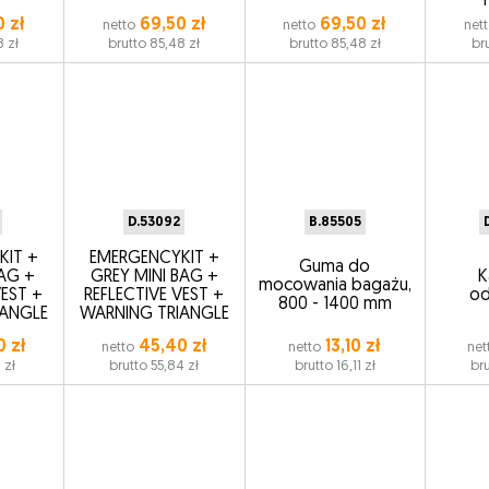
 zł
69,50 zł
69,50 zł
netto
netto
net
8 zł
brutto 85,48 zł
brutto 85,48 zł
br
D.53092
B.85505
KIT +
EMERGENCYKIT +
Guma do
BAG +
GREY MINI BAG +
K
mocowania bagażu,
VEST +
REFLECTIVE VEST +
od
800 - 1400 mm
IANGLE
WARNING TRIANGLE
 zł
45,40 zł
13,10 zł
netto
netto
net
 zł
brutto 55,84 zł
brutto 16,11 zł
bru