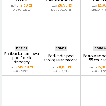
12,30 zł
28,50 zł
12,30
netto
netto
netto
brutto 15,13 zł
brutto 35,06 zł
brutto 15,13
D.54102
D.51412
D.51694
Podkładka alarmowa
Podkładka pod
Pokrowiec oc
pod fotelik
tablicę rejestracyjną
55 cm, cz
dziecięcy
319,60 zł
11,60 zł
15,90
netto
netto
netto
brutto 393,11 zł
brutto 14,27 zł
brutto 19,56