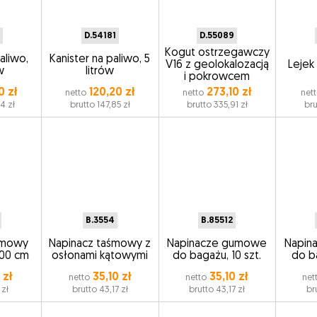
D.54181
D.55089
Kogut ostrzegawczy
aliwo,
Kanister na paliwo, 5
V16 z geolokalozacją
Lejek
w
litrów
i pokrowcem
0 zł
120,20 zł
273,10 zł
netto
netto
net
4 zł
brutto 147,85 zł
brutto 335,91 zł
bru
B.3554
B.85512
umowy
Napinacz taśmowy z
Napinacze gumowe
Napin
100 cm
osłonami kątowymi
do bagażu, 10 szt.
do ba
 zł
35,10 zł
35,10 zł
netto
netto
net
 zł
brutto 43,17 zł
brutto 43,17 zł
br