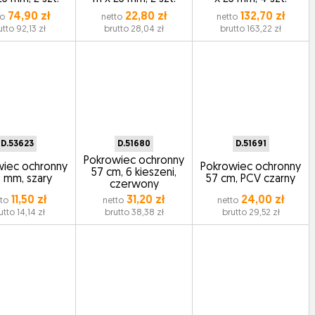
74,90 zł
22,80 zł
132,70 zł
to
netto
netto
utto 92,13 zł
brutto 28,04 zł
brutto 163,22 zł
D.53623
D.51680
D.51691
Pokrowiec ochronny
wiec ochronny
Pokrowiec ochronny
57 cm, 6 kieszeni,
 mm, szary
57 cm, PCV czarny
czerwony
11,50 zł
31,20 zł
24,00 zł
tto
netto
netto
utto 14,14 zł
brutto 38,38 zł
brutto 29,52 zł