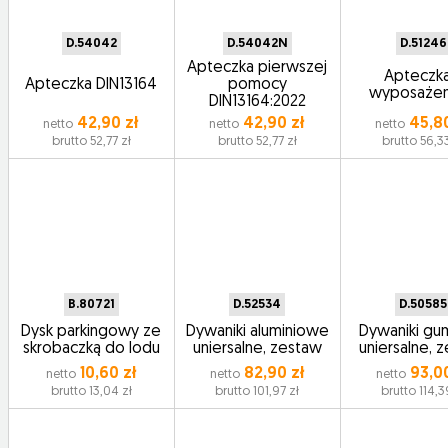
D.54042
D.54042N
D.51246
Apteczka pierwszej
Apteczka
Apteczka DIN13164
pomocy
wyposaże
DIN13164:2022
42,90 zł
42,90 zł
45,80
netto
netto
netto
brutto 52,77 zł
brutto 52,77 zł
brutto 56,33
B.80721
D.52534
D.50585
Dysk parkingowy ze
Dywaniki aluminiowe
Dywaniki g
skrobaczką do lodu
uniersalne, zestaw
uniersalne, 
10,60 zł
82,90 zł
93,00
netto
netto
netto
brutto 13,04 zł
brutto 101,97 zł
brutto 114,3