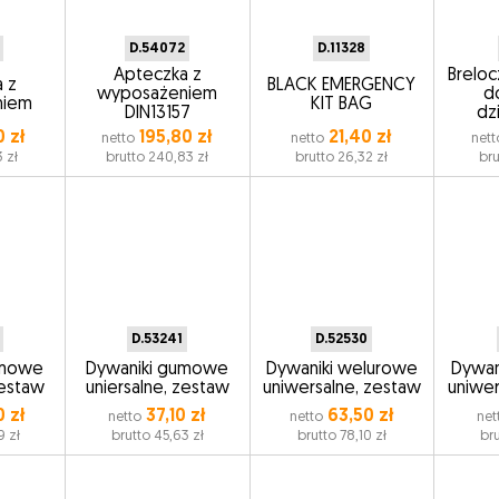
D.54072
D.11328
Apteczka z
Brelo
 z
BLACK EMERGENCY
wyposażeniem
d
niem
KIT BAG
DIN13157
dz
 zł
195,80 zł
21,40 zł
netto
netto
nett
 zł
brutto 240,83 zł
brutto 26,32 zł
bru
D.53241
D.52530
umowe
Dywaniki gumowe
Dywaniki welurowe
Dywan
zestaw
uniersalne, zestaw
uniwersalne, zestaw
uniwer
 zł
37,10 zł
63,50 zł
netto
netto
net
9 zł
brutto 45,63 zł
brutto 78,10 zł
bru