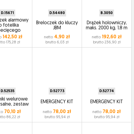
D.15671
D.54480
B.3050
czek alarmowy
Breloczek do kluczy
Drążek holowniczy,
o fotelika
JBM
maks. 2000 kg, 1,8 m
iecięcego
142,50 zł
4,90 zł
192,60 zł
o
netto
netto
tto 175,28 zł
brutto 6,03 zł
brutto 236,90 zł
D.52535
D.52773
D.52774
iki welurowe
EMERGENCY KIT
EMERGENCY KIT
salne, zestaw
70,10 zł
78,00 zł
78,00 zł
to
netto
netto
tto 86,22 zł
brutto 95,94 zł
brutto 95,94 zł