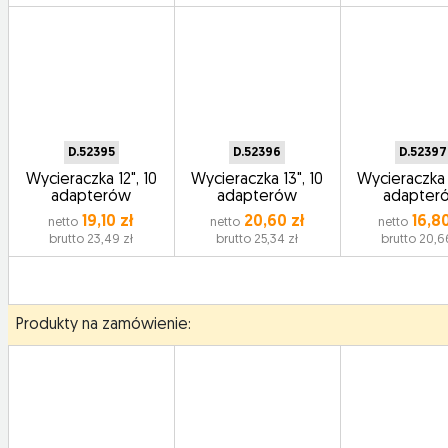
D.52395
D.52396
D.52397
Wycieraczka 12", 10
Wycieraczka 13", 10
Wycieraczka 1
adapterów
adapterów
adapter
19,10 zł
20,60 zł
16,80
netto
netto
netto
brutto 23,49 zł
brutto 25,34 zł
brutto 20,6
Produkty na zamówienie: