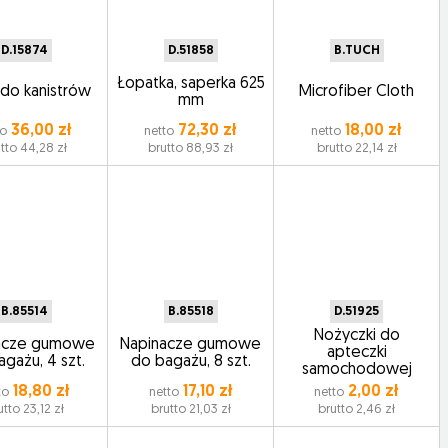
D.15874
D.51858
B.TUCH
Łopatka, saperka 625
 do kanistrów
Microfiber Cloth
mm
36,00 zł
72,30 zł
18,00 zł
to
netto
netto
tto 44,28 zł
brutto 88,93 zł
brutto 22,14 zł
B.85514
B.85518
D.51925
Nożyczki do
acze gumowe
Napinacze gumowe
apteczki
gażu, 4 szt.
do bagażu, 8 szt.
samochodowej
18,80 zł
17,10 zł
2,00 zł
to
netto
netto
utto 23,12 zł
brutto 21,03 zł
brutto 2,46 zł