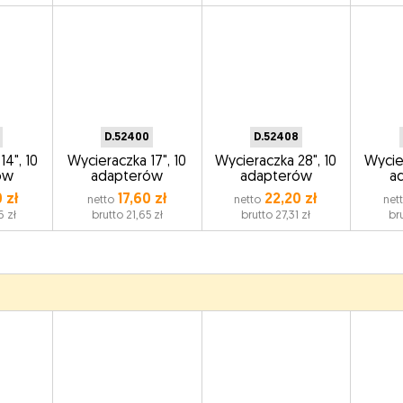
D.52400
D.52408
4", 10
Wycieraczka 17", 10
Wycieraczka 28", 10
Wycier
ów
adapterów
adapterów
a
 zł
17,60 zł
22,20 zł
netto
netto
net
6 zł
brutto 21,65 zł
brutto 27,31 zł
br