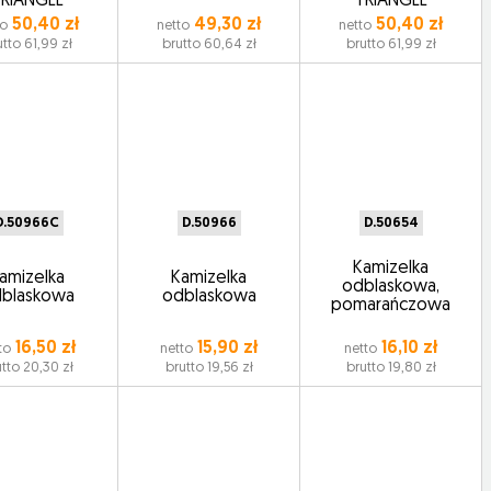
TRIANGLE
TRIANGLE
50,40 zł
49,30 zł
50,40 zł
to
netto
netto
utto 61,99 zł
brutto 60,64 zł
brutto 61,99 zł
D.50966C
D.50966
D.50654
Kamizelka
amizelka
Kamizelka
odblaskowa,
blaskowa
odblaskowa
pomarańczowa
16,50 zł
15,90 zł
16,10 zł
to
netto
netto
tto 20,30 zł
brutto 19,56 zł
brutto 19,80 zł