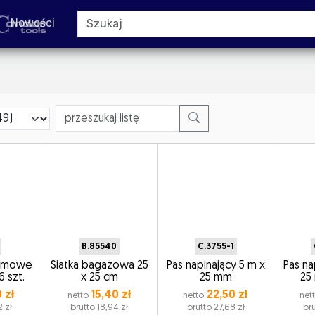
Nowości
B.85540
C.3755-1
gumowe
Siatka bagażowa 25
Pas napinający 5 m x
Pas na
 szt.
x 25 cm
25 mm
25
 zł
15,40 zł
22,50 zł
netto
netto
net
2 zł
brutto 18,94 zł
brutto 27,68 zł
bru