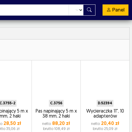
Panel
C.3755-2
C.3756
D.52394
pinający 5 m x
Pas napinający 5 m x
Wycieraczka 11", 10
 mm, 2 haki
38 mm, 2 haki
adapterów
28,50 zł
88,20 zł
20,40 zł
to
netto
netto
tto 35,06 zł
brutto 108,49 zł
brutto 25,09 zł