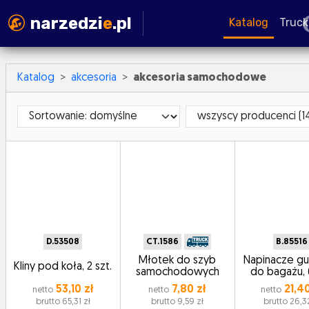
narzedzi
e
.pl
Katalog
Truck
Katalog
akcesoria
akcesoria samochodowe
Sortowanie
ProducerId
D.53508
CT.1586
B.85516
Młotek do szyb
Napinacze 
Kliny pod koła, 2 szt.
samochodowych
do bagażu, 6
53,10 zł
7,80 zł
21,40
netto
netto
netto
brutto 65,31 zł
brutto 9,59 zł
brutto 26,3