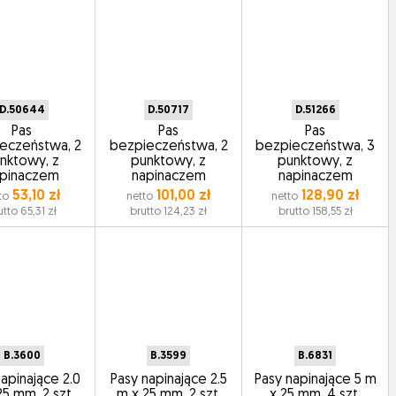
D.50644
D.50717
D.51266
Pas
Pas
Pas
eczeństwa, 2
bezpieczeństwa, 2
bezpieczeństwa, 3
nktowy, z
punktowy, z
punktowy, z
pinaczem
napinaczem
napinaczem
53,10 zł
101,00 zł
128,90 zł
to
netto
netto
utto 65,31 zł
brutto 124,23 zł
brutto 158,55 zł
B.3600
B.3599
B.6831
napinające 2.0
Pasy napinające 2.5
Pasy napinające 5 m
25 mm, 2 szt.
m x 25 mm, 2 szt.
x 25 mm, 4 szt.