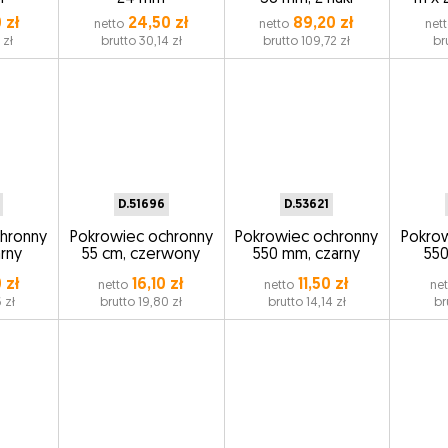
 zł
24,50 zł
89,20 zł
netto
netto
net
 zł
brutto 30,14 zł
brutto 109,72 zł
br
D.51696
D.53621
hronny
Pokrowiec ochronny
Pokrowiec ochronny
Pokro
arny
55 cm, czerwony
550 mm, czarny
550
 zł
16,10 zł
11,50 zł
netto
netto
ne
 zł
brutto 19,80 zł
brutto 14,14 zł
br