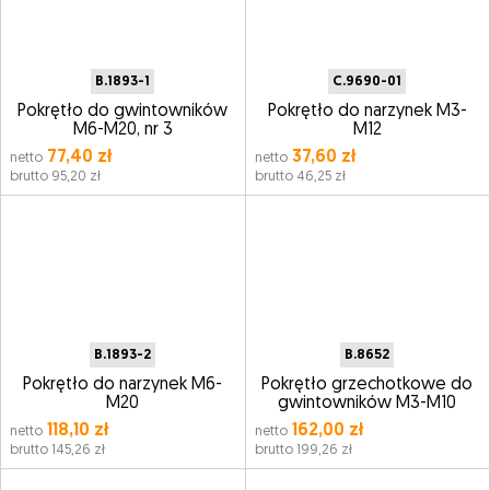
B.1893-1
C.9690-01
Pokrętło do gwintowników
Pokrętło do narzynek M3-
M6-M20, nr 3
M12
77,40 zł
37,60 zł
netto
netto
brutto 95,20 zł
brutto 46,25 zł
B.1893-2
B.8652
Pokrętło do narzynek M6-
Pokrętło grzechotkowe do
M20
gwintowników M3-M10
118,10 zł
162,00 zł
netto
netto
brutto 145,26 zł
brutto 199,26 zł