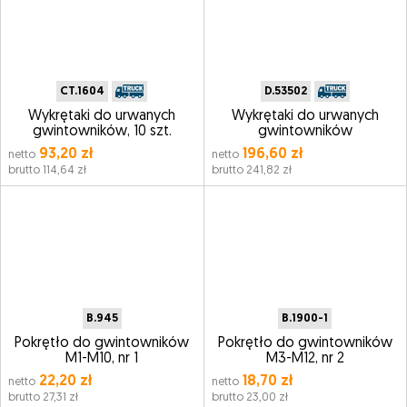
CT.1604
D.53502
Wykrętaki do urwanych
Wykrętaki do urwanych
gwintowników, 10 szt.
gwintowników
93,20 zł
196,60 zł
netto
netto
brutto 114,64 zł
brutto 241,82 zł
B.945
B.1900-1
Pokrętło do gwintowników
Pokrętło do gwintowników
M1-M10, nr 1
M3-M12, nr 2
22,20 zł
18,70 zł
netto
netto
brutto 27,31 zł
brutto 23,00 zł