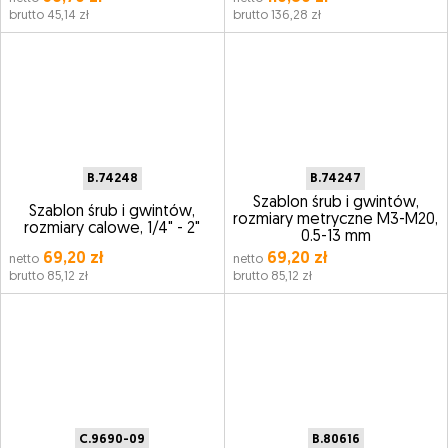
brutto 45,14 zł
brutto 136,28 zł
B.74248
B.74247
Szablon śrub i gwintów,
Szablon śrub i gwintów,
rozmiary metryczne M3-M20,
rozmiary calowe, 1/4" - 2"
0.5-13 mm
69,20 zł
69,20 zł
netto
netto
brutto 85,12 zł
brutto 85,12 zł
C.9690-09
B.80616