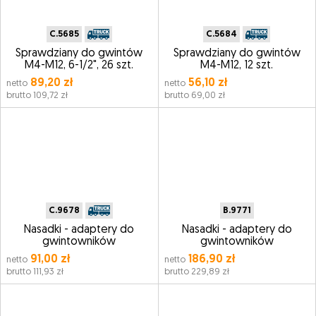
C.5685
C.5684
Sprawdziany do gwintów
Sprawdziany do gwintów
M4-M12, 6-1/2", 26 szt.
M4-M12, 12 szt.
89,20 zł
56,10 zł
netto
netto
brutto 109,72 zł
brutto 69,00 zł
C.9678
B.9771
Nasadki - adaptery do
Nasadki - adaptery do
gwintowników
gwintowników
91,00 zł
186,90 zł
netto
netto
brutto 111,93 zł
brutto 229,89 zł