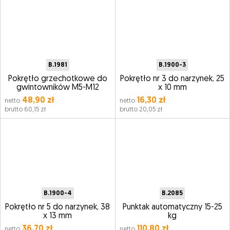
B.1981
B.1900-3
Pokrętło grzechotkowe do
Pokrętło nr 3 do narzynek, 25
gwintowników M5-M12
x 10 mm
48,90 zł
16,30 zł
netto
netto
brutto 60,15 zł
brutto 20,05 zł
B.1900-4
B.2085
Pokrętło nr 5 do narzynek, 38
Punktak automatyczny 15-25
x 13 mm
kg
36,70 zł
110,80 zł
netto
netto