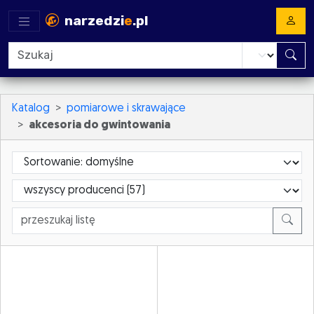
narzedzi
e
.pl
Katalog
pomiarowe i skrawające
akcesoria do gwintowania
Sortowanie
ProducerId