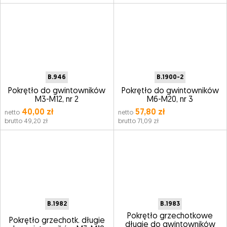
B.946
B.1900-2
Pokrętło do gwintowników
Pokrętło do gwintowników
M3-M12, nr 2
M6-M20, nr 3
40,00 zł
57,80 zł
netto
netto
brutto 49,20 zł
brutto 71,09 zł
B.1982
B.1983
Pokrętło grzechotkowe
Pokrętło grzechotk. długie
długie do gwintowników