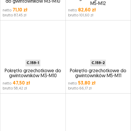
do gwintowników M3-M10
M5-M12
71,10 zł
82,60 zł
netto
netto
brutto 87,45 zł
brutto 101,60 zł
C.159-1
C.159-2
Pokrętło grzechotkowe do
Pokrętło grzechotkowe do
gwintowników M3-M10
gwintowników M5-M11
47,50 zł
53,80 zł
netto
netto
brutto 58,42 zł
brutto 66,17 zł